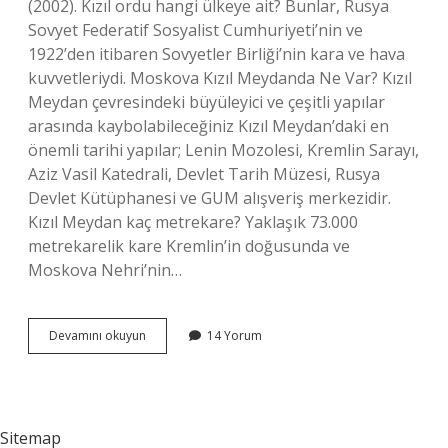
(2002). Kızıl ordu hangi ülkeye ait? Bunlar, Rusya
Sovyet Federatif Sosyalist Cumhuriyeti’nin ve
1922’den itibaren Sovyetler Birliği’nin kara ve hava
kuvvetleriydi. Moskova Kızıl Meydanda Ne Var? Kızıl
Meydan çevresindeki büyüleyici ve çeşitli yapılar
arasında kaybolabileceğiniz Kızıl Meydan’daki en
önemli tarihi yapılar; Lenin Mozolesi, Kremlin Sarayı,
Aziz Vasil Katedrali, Devlet Tarih Müzesi, Rusya
Devlet Kütüphanesi ve GUM alışveriş merkezidir.
Kızıl Meydan kaç metrekare? Yaklaşık 73.000
metrekarelik kare Kremlin’in doğusunda ve
Moskova Nehri’nin…
Kızıl
Devamını okuyun
14 Yorum
Meydan
Hangi
Ülkeye
Ait
Sitemap