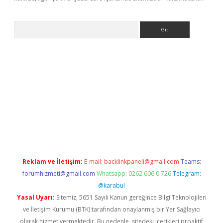
Arama
ncel adres
ilbet giriş adresi
www.betexper.xyz/
Reklam ve İletişim:
E-mail:
backlinkpaneli@gmail.com
Teams:
forumhizmeti@gmail.com
Whatsapp: 0262 606 0 726
Telegram:
@karabul
Yasal Uyarı:
Sitemiz, 5651 Sayılı Kanun gereğince Bilgi Teknolojileri
ve İletişim Kurumu (BTK) tarafından onaylanmış bir Yer Sağlayıcı
olarak hizmet vermektedir. Bu nedenle, sitedeki içerikleri proaktif