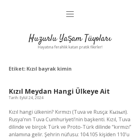
menüyü
Anasayfa
aç
Gizlilik Politikası
Huzurlu Yaşam Tüyoları
Yasal Uyarı
Hayatına ferahlık katan pratik fikirler!
Hakkımızda
Etiket:
Kızıl bayrak kimin
Kızıl Meydan Hangi Ülkeye Ait
Tarih: Eylül 24, 2024
Kızıl hangi ülkenin? Kırmızı (Tuva ve Rusça: Кызыл).
Rusya’nın Tuva Cumhuriyeti’nin başkenti. Kızıl, Tuva
dilinde ve birçok Türk ve Proto-Türk dilinde “kırmızı”
anlamına gelir. Şehrin nüfusu: 104.105 kişiden 110’u