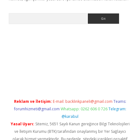
Arama
ncel adres
ilbet giriş adresi
www.betexper.xyz/
Reklam ve İletişim:
E-mail:
backlinkpaneli@gmail.com
Teams:
forumhizmeti@gmail.com
Whatsapp: 0262 606 0 726
Telegram:
@karabul
Yasal Uyarı:
Sitemiz, 5651 Sayılı Kanun gereğince Bilgi Teknolojileri
ve İletişim Kurumu (BTK) tarafından onaylanmış bir Yer Sağlayıcı
olarak hizmet vermektedir. Bu nedenle, sitedeki içerikleri proaktif