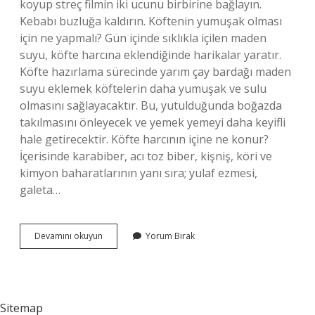
koyup streç filmin iki ucunu birbirine bağlayın.
Kebabı buzluğa kaldırın. Köftenin yumuşak olması
için ne yapmalı? Gün içinde sıklıkla içilen maden
suyu, köfte harcına eklendiğinde harikalar yaratır.
Köfte hazırlama sürecinde yarım çay bardağı maden
suyu eklemek köftelerin daha yumuşak ve sulu
olmasını sağlayacaktır. Bu, yutulduğunda boğazda
takılmasını önleyecek ve yemek yemeyi daha keyifli
hale getirecektir. Köfte harcının içine ne konur?
İçerisinde karabiber, acı toz biber, kişniş, köri ve
kimyon baharatlarının yanı sıra; yulaf ezmesi,
galeta…
Köfteye
Devamını okuyun
Yorum Bırak
Yoğurt
Konur
Mu
Sitemap