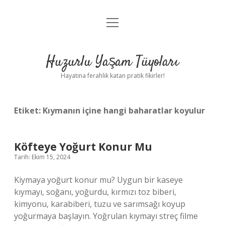
menüyü
Anasayfa
aç
Gizlilik Politikası
Huzurlu Yaşam Tüyoları
Yasal Uyarı
Hayatına ferahlık katan pratik fikirler!
Hakkımızda
Etiket:
Kıymanın içine hangi baharatlar koyulur
Köfteye Yoğurt Konur Mu
Tarih: Ekim 15, 2024
Kiymaya yoğurt konur mu? Uygun bir kaseye
kıymayı, soğanı, yoğurdu, kırmızı toz biberi,
kimyonu, karabiberi, tuzu ve sarımsağı koyup
yoğurmaya başlayın. Yoğrulan kıymayı streç filme