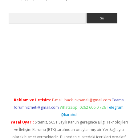
Arama
ncel adres
ilbet giriş adresi
www.betexper.xyz/
Reklam ve İletişim:
E-mail:
backlinkpaneli@gmail.com
Teams:
forumhizmeti@gmail.com
Whatsapp: 0262 606 0 726
Telegram:
@karabul
Yasal Uyarı:
Sitemiz, 5651 Sayılı Kanun gereğince Bilgi Teknolojileri
ve İletişim Kurumu (BTK) tarafından onaylanmış bir Yer Sağlayıcı
olarak hizmet vermektedir. Bu nedenle, sitedeki içerikleri proaktif