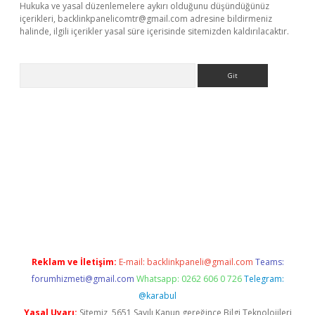
Hukuka ve yasal düzenlemelere aykırı olduğunu düşündüğünüz
içerikleri,
backlinkpanelicomtr@gmail.com
adresine bildirmeniz
halinde, ilgili içerikler yasal süre içerisinde sitemizden kaldırılacaktır.
Arama
ncel adres
ilbet giriş adresi
www.betexper.xyz/
Reklam ve İletişim:
E-mail:
backlinkpaneli@gmail.com
Teams:
forumhizmeti@gmail.com
Whatsapp: 0262 606 0 726
Telegram:
@karabul
Yasal Uyarı:
Sitemiz, 5651 Sayılı Kanun gereğince Bilgi Teknolojileri