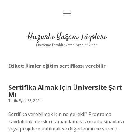
menüyü
Anasayfa
aç
Gizlilik Politikası
Huzurlu Yaşam Tüyoları
Yasal Uyarı
Hayatına ferahlık katan pratik fikirler!
Hakkımızda
Etiket:
Kimler eğitim sertifikası verebilir
Sertifika Almak Için Üniversite Şart
Mı
Tarih: Eylül 23, 2024
Sertifika verebilmek için ne gerekli? Programa
kaydolmak, dersleri tamamlamak, zorunlu sınavlara
veya projelere katılmak ve değerlendirme sürecini