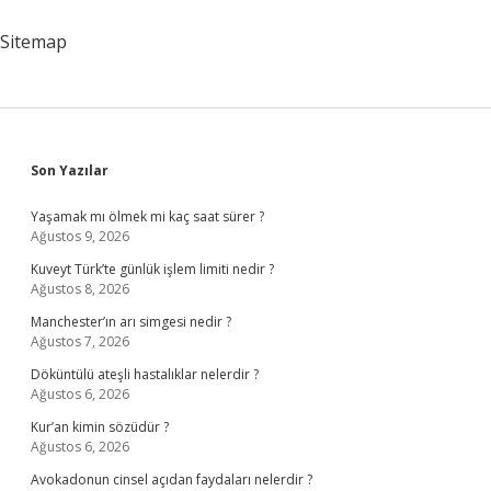
Şart
Mı
Sitemap
Sidebar
Son Yazılar
Yaşamak mı ölmek mi kaç saat sürer ?
Ağustos 9, 2026
Kuveyt Türk’te günlük işlem limiti nedir ?
Ağustos 8, 2026
Manchester’ın arı simgesi nedir ?
Ağustos 7, 2026
Döküntülü ateşli hastalıklar nelerdir ?
Ağustos 6, 2026
Kur’an kimin sözüdür ?
Ağustos 6, 2026
Avokadonun cinsel açıdan faydaları nelerdir ?