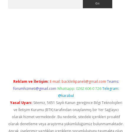
Arama
ncel adres
ilbet giriş adresi
www.betexper.xyz/
Reklam ve İletişim:
E-mail:
backlinkpaneli@gmail.com
Teams:
forumhizmeti@gmail.com
Whatsapp: 0262 606 0 726
Telegram:
@karabul
Yasal Uyarı:
Sitemiz, 5651 Sayılı Kanun gereğince Bilgi Teknolojileri
ve İletişim Kurumu (BTK) tarafından onaylanmış bir Yer Sağlayıcı
olarak hizmet vermektedir. Bu nedenle, sitedeki içerikleri proaktif
olarak denetleme veya araştırma yükümlülüğümüz bulunmamaktadır.
Ancak, üyelerimiz yazdıkları içeriklerin sorumluluğunu taşımakta olup,