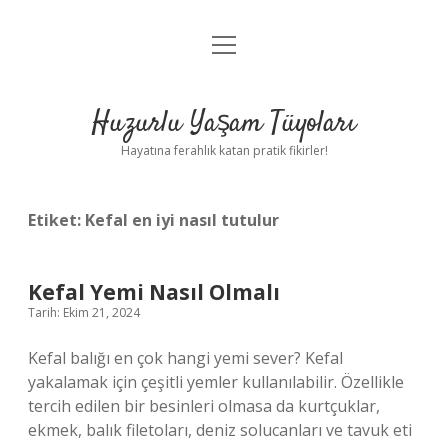
menüyü
Anasayfa
aç
Gizlilik Politikası
Huzurlu Yaşam Tüyoları
Yasal Uyarı
Hayatına ferahlık katan pratik fikirler!
Hakkımızda
Etiket:
Kefal en iyi nasıl tutulur
Kefal Yemi Nasıl Olmalı
Tarih: Ekim 21, 2024
Kefal balığı en çok hangi yemi sever? Kefal
yakalamak için çeşitli yemler kullanılabilir. Özellikle
tercih edilen bir besinleri olmasa da kurtçuklar,
ekmek, balık filetoları, deniz solucanları ve tavuk eti