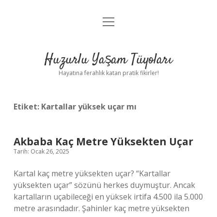
menüyü
Anasayfa
aç
Gizlilik Politikası
Huzurlu Yaşam Tüyoları
Yasal Uyarı
Hayatına ferahlık katan pratik fikirler!
Hakkımızda
Etiket:
Kartallar yüksek uçar mı
Akbaba Kaç Metre Yüksekten Uçar
Tarih: Ocak 26, 2025
Kartal kaç metre yüksekten uçar? “Kartallar
yüksekten uçar” sözünü herkes duymuştur. Ancak
kartalların uçabileceği en yüksek irtifa 4.500 ila 5.000
metre arasındadır. Şahinler kaç metre yüksekten