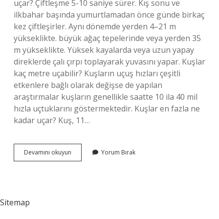
uçar? Çiftleşme 5-10 saniye sürer. Kış sonu ve
ilkbahar başında yumurtlamadan önce günde birkaç
kez çiftleşirler. Aynı dönemde yerden 4–21 m
yükseklikte. büyük ağaç tepelerinde veya yerden 35
m yükseklikte. Yüksek kayalarda veya uzun yapay
direklerde çalı çırpı toplayarak yuvasını yapar. Kuşlar
kaç metre uçabilir? Kuşların uçuş hızları çeşitli
etkenlere bağlı olarak değişse de yapılan
araştırmalar kuşların genellikle saatte 10 ila 40 mil
hızla uçtuklarını göstermektedir. Kuşlar en fazla ne
kadar uçar? Kuş, 11…
Akbaba
Devamını okuyun
Yorum Bırak
Kaç
Metre
Yüksekten
Uçar
Sitemap