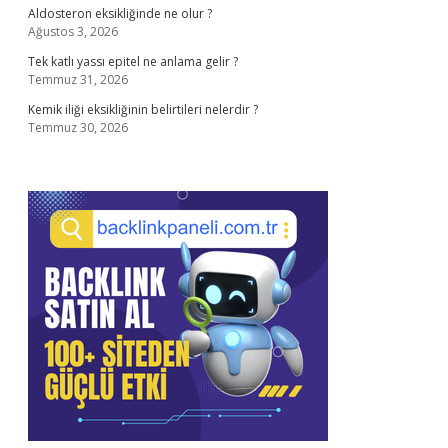
Aldosteron eksikliğinde ne olur ?
Ağustos 3, 2026
Tek katlı yassı epitel ne anlama gelir ?
Temmuz 31, 2026
Kemik iliği eksikliğinin belirtileri nelerdir ?
Temmuz 30, 2026