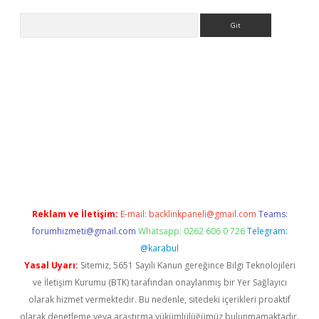
Arama
ncel adres
ilbet giriş adresi
www.betexper.xyz/
Reklam ve İletişim:
E-mail:
backlinkpaneli@gmail.com
Teams:
forumhizmeti@gmail.com
Whatsapp: 0262 606 0 726
Telegram:
@karabul
Yasal Uyarı:
Sitemiz, 5651 Sayılı Kanun gereğince Bilgi Teknolojileri
ve İletişim Kurumu (BTK) tarafından onaylanmış bir Yer Sağlayıcı
olarak hizmet vermektedir. Bu nedenle, sitedeki içerikleri proaktif
olarak denetleme veya araştırma yükümlülüğümüz bulunmamaktadır.