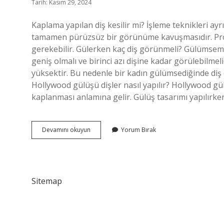
Tarih: Kasım 29, 2024
Kaplama yapılan diş kesilir mi? İşleme teknikleri ayrı
tamamen pürüzsüz bir görünüme kavuşmasıdır. Protez
gerekebilir. Gülerken kaç diş görünmeli? Gülümseme 
geniş olmalı ve birinci azı dişine kadar görülebilme
yüksektir. Bu nedenle bir kadın gülümsediğinde diş
Hollywood gülüşü dişler nasıl yapılır? Hollywood gü
kaplanması anlamına gelir. Gülüş tasarımı yapılırken
Gülüş
Devamını okuyun
Yorum Bırak
Tasarımında
Dişler
Kesilir
Mi
Sitemap