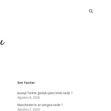
ı
Sidebar
Son Yazılar
ilbet giriş
ilbet güncel adre
Kuveyt Türk’te günlük işlem limiti nedir ?
Ağustos 8, 2026
Manchester’ın arı simgesi nedir ?
Ağustos 7, 2026