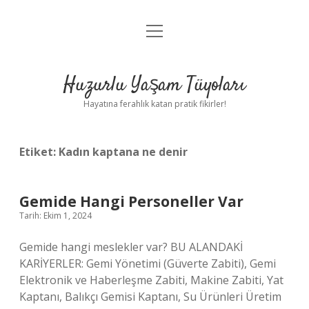
menüyü
Anasayfa
aç
Gizlilik Politikası
Huzurlu Yaşam Tüyoları
Yasal Uyarı
Hayatına ferahlık katan pratik fikirler!
Hakkımızda
Etiket:
Kadın kaptana ne denir
Gemide Hangi Personeller Var
Tarih: Ekim 1, 2024
Gemide hangi meslekler var? BU ALANDAKİ
KARİYERLER: Gemi Yönetimi (Güverte Zabiti), Gemi
Elektronik ve Haberleşme Zabiti, Makine Zabiti, Yat
Kaptanı, Balıkçı Gemisi Kaptanı, Su Ürünleri Üretim