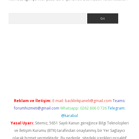
Arama
ncel adres
ilbet giriş adresi
www.betexper.xyz/
Reklam ve İletişim:
E-mail:
backlinkpaneli@gmail.com
Teams:
forumhizmeti@gmail.com
Whatsapp: 0262 606 0 726
Telegram:
@karabul
Yasal Uyarı:
Sitemiz, 5651 Sayılı Kanun gereğince Bilgi Teknolojileri
ve İletişim Kurumu (BTK) tarafından onaylanmış bir Yer Sağlayıcı
olarak hizmet vermektedir. Bu nedenle, sitedeki içerikleri proaktif