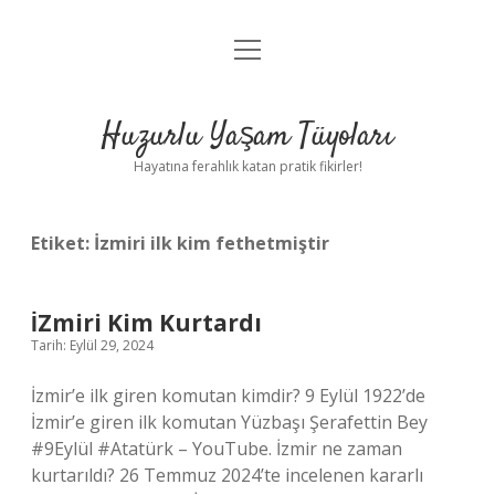
menüyü
Anasayfa
aç
Gizlilik Politikası
Huzurlu Yaşam Tüyoları
Yasal Uyarı
Hayatına ferahlık katan pratik fikirler!
Hakkımızda
Etiket:
İzmiri ilk kim fethetmiştir
İZmiri Kim Kurtardı
Tarih: Eylül 29, 2024
İzmir’e ilk giren komutan kimdir? 9 Eylül 1922’de
İzmir’e giren ilk komutan Yüzbaşı Şerafettin Bey
#9Eylül #Atatürk – YouTube. İzmir ne zaman
kurtarıldı? 26 Temmuz 2024’te incelenen kararlı