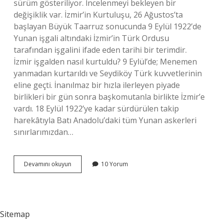
sürüm gösteriliyor. İncelenmeyi bekleyen bir
değişiklik var. İzmir’in Kurtuluşu, 26 Ağustos’ta
başlayan Büyük Taarruz sonucunda 9 Eylül 1922’de
Yunan işgali altındaki İzmir’in Türk Ordusu
tarafından işgalini ifade eden tarihi bir terimdir.
İzmir işgalden nasıl kurtuldu? 9 Eylül’de; Menemen
yanmadan kurtarıldı ve Seydiköy Türk kuvvetlerinin
eline geçti. İnanılmaz bir hızla ilerleyen piyade
birlikleri bir gün sonra başkomutanla birlikte İzmir’e
vardı. 18 Eylül 1922’ye kadar sürdürülen takip
harekâtıyla Batı Anadolu’daki tüm Yunan askerleri
sınırlarımızdan…
İZmiri
Devamını okuyun
10 Yorum
Kim
Kurtardı
Sitemap