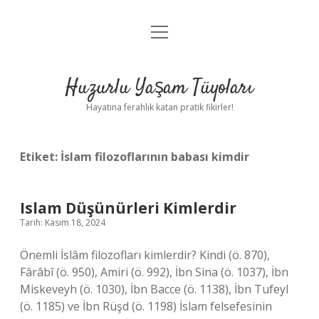
menüyü
Anasayfa
aç
Gizlilik Politikası
Huzurlu Yaşam Tüyoları
Yasal Uyarı
Hayatına ferahlık katan pratik fikirler!
Hakkımızda
Etiket:
İslam filozoflarının babası kimdir
Islam Düşünürleri Kimlerdir
Tarih: Kasım 18, 2024
Önemli İslâm filozofları kimlerdir? Kindi (ö. 870),
Fârâbî (ö. 950), Amiri (ö. 992), İbn Sina (ö. 1037), İbn
Miskeveyh (ö. 1030), İbn Bacce (ö. 1138), İbn Tufeyl
(ö. 1185) ve İbn Rüşd (ö. 1198) İslam felsefesinin