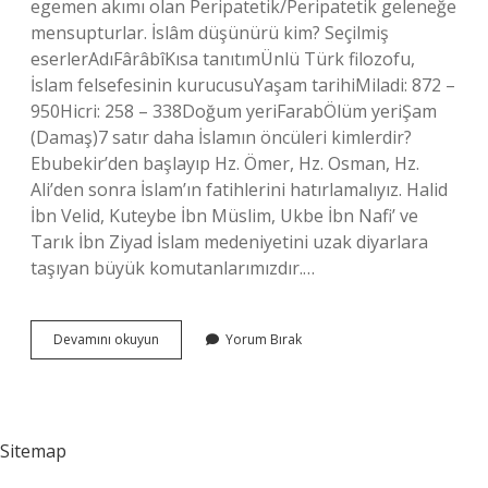
egemen akımı olan Peripatetik/Peripatetik geleneğe
mensupturlar. İslâm düşünürü kim? Seçilmiş
eserlerAdıFârâbîKısa tanıtımÜnlü Türk filozofu,
İslam felsefesinin kurucusuYaşam tarihiMiladi: 872 –
950Hicri: 258 – 338Doğum yeriFarabÖlüm yeriŞam
(Damaş)7 satır daha İslamın öncüleri kimlerdir?
Ebubekir’den başlayıp Hz. Ömer, Hz. Osman, Hz.
Ali’den sonra İslam’ın fatihlerini hatırlamalıyız. Halid
İbn Velid, Kuteybe İbn Müslim, Ukbe İbn Nafi’ ve
Tarık İbn Ziyad İslam medeniyetini uzak diyarlara
taşıyan büyük komutanlarımızdır.…
Islam
Devamını okuyun
Yorum Bırak
Düşünürleri
Kimlerdir
Sitemap