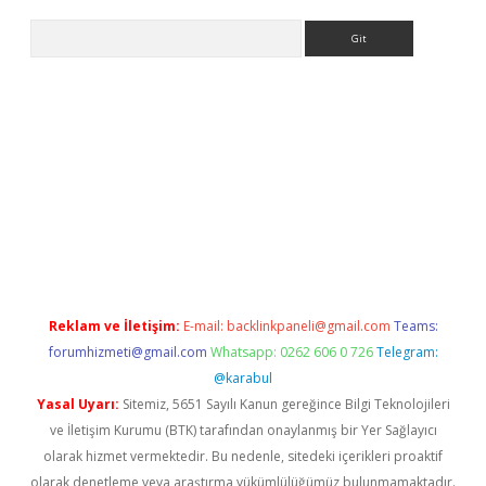
Arama
cel adres
ilbet giriş adresi
www.betexper.xyz/
Reklam ve İletişim:
E-mail:
backlinkpaneli@gmail.com
Teams:
forumhizmeti@gmail.com
Whatsapp: 0262 606 0 726
Telegram:
@karabul
Yasal Uyarı:
Sitemiz, 5651 Sayılı Kanun gereğince Bilgi Teknolojileri
ve İletişim Kurumu (BTK) tarafından onaylanmış bir Yer Sağlayıcı
olarak hizmet vermektedir. Bu nedenle, sitedeki içerikleri proaktif
olarak denetleme veya araştırma yükümlülüğümüz bulunmamaktadır.