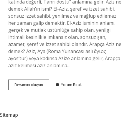
katında değerli, Tanrı dostu” anlamına gelir. Aziz ne
demek Allah’ın ismi? El-Aziz, şeref ve izzet sahibi,
sonsuz izzet sahibi, yenilmez ve mağlup edilemez,
her zaman galip demektir. El-Aziz isminin anlamı,
gerçek ve mutlak üstünlüğe sahip olan, yenilgi
ihtimali kesinlikle imkansız olan, sonsuz şan,
azamet, şeref ve izzet sahibi olandır. Arapça Aziz ne
demek? Aziz, Aya (Roma Yunancası aslı ἅγιος
ayos’tur) veya kadınsa Azize anlamına gelir, Arapça
azîz kelimesi aziz anlamına…
Aziz
Devamını okuyun
Yorum Bırak
Ne
Demek
Diyanet
Sitemap