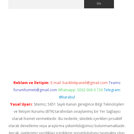
Arama
ncel adres
ilbet giriş adresi
www.betexper.xyz/
Reklam ve İletişim:
E-mail:
backlinkpaneli@gmail.com
Teams:
forumhizmeti@gmail.com
Whatsapp: 0262 606 0 726
Telegram:
@karabul
Yasal Uyarı:
Sitemiz, 5651 Sayılı Kanun gereğince Bilgi Teknolojileri
ve İletişim Kurumu (BTK) tarafından onaylanmış bir Yer Sağlayıcı
olarak hizmet vermektedir. Bu nedenle, sitedeki içerikleri proaktif
olarak denetleme veya araştırma yükümlülüğümüz bulunmamaktadır.
Ancak, üyelerimiz yazdıkları içeriklerin sorumluluğunu taşımakta olup,