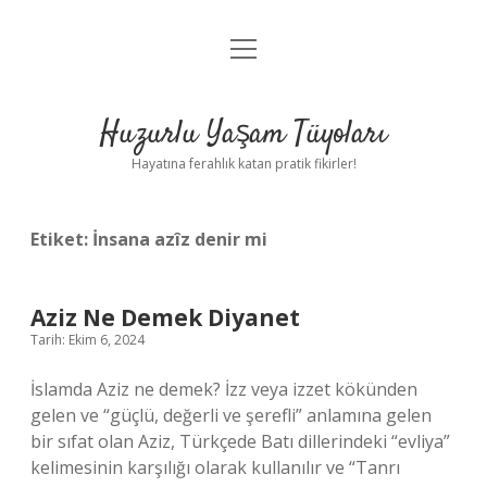
menüyü
Anasayfa
aç
Gizlilik Politikası
Huzurlu Yaşam Tüyoları
Yasal Uyarı
Hayatına ferahlık katan pratik fikirler!
Hakkımızda
Etiket:
İnsana azîz denir mi
Aziz Ne Demek Diyanet
Tarih: Ekim 6, 2024
İslamda Aziz ne demek? İzz veya izzet kökünden
gelen ve “güçlü, değerli ve şerefli” anlamına gelen
bir sıfat olan Aziz, Türkçede Batı dillerindeki “evliya”
kelimesinin karşılığı olarak kullanılır ve “Tanrı