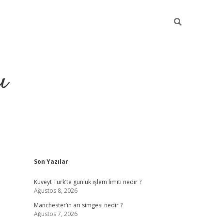
ı
Sidebar
Son Yazılar
ilbet giriş
ilbet güncel adre
Kuveyt Türk’te günlük işlem limiti nedir ?
Ağustos 8, 2026
Manchester’ın arı simgesi nedir ?
Ağustos 7, 2026