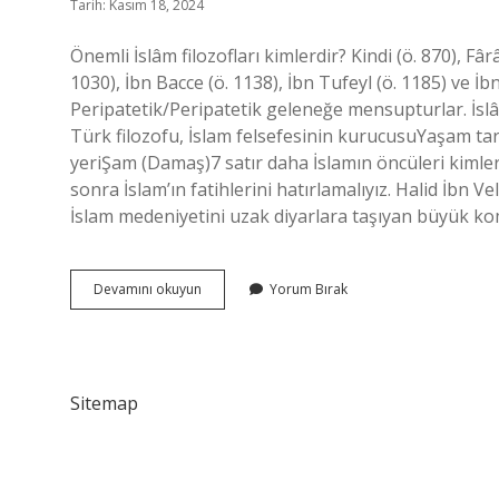
Tarih: Kasım 18, 2024
Önemli İslâm filozofları kimlerdir? Kindi (ö. 870), Fârâ
1030), İbn Bacce (ö. 1138), İbn Tufeyl (ö. 1185) ve İ
Peripatetik/Peripatetik geleneğe mensupturlar. İsl
Türk filozofu, İslam felsefesinin kurucusuYaşam ta
yeriŞam (Damaş)7 satır daha İslamın öncüleri kimler
sonra İslam’ın fatihlerini hatırlamalıyız. Halid İbn 
İslam medeniyetini uzak diyarlara taşıyan büyük ko
Islam
Devamını okuyun
Yorum Bırak
Düşünürleri
Kimlerdir
Sitemap