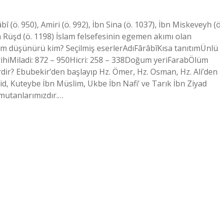
bî (ö. 950), Amiri (ö. 992), İbn Sina (ö. 1037), İbn Miskeveyh (ö
bn Rüşd (ö. 1198) İslam felsefesinin egemen akımı olan
âm düşünürü kim? Seçilmiş eserlerAdıFârâbîKısa tanıtımÜnlü
rihiMiladi: 872 – 950Hicri: 258 – 338Doğum yeriFarabÖlüm
dir? Ebubekir’den başlayıp Hz. Ömer, Hz. Osman, Hz. Ali’den
Velid, Kuteybe İbn Müslim, Ukbe İbn Nafi’ ve Tarık İbn Ziyad
mutanlarımızdır.…