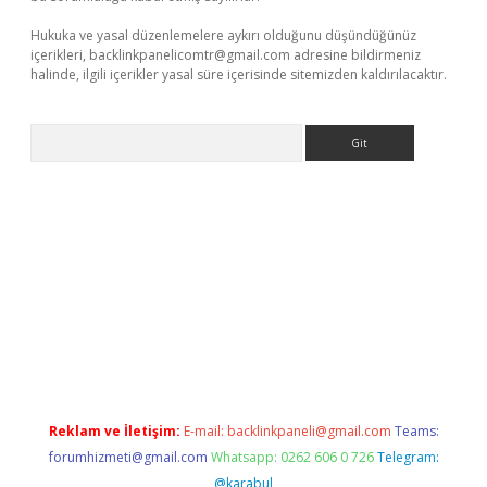
Hukuka ve yasal düzenlemelere aykırı olduğunu düşündüğünüz
içerikleri,
backlinkpanelicomtr@gmail.com
adresine bildirmeniz
halinde, ilgili içerikler yasal süre içerisinde sitemizden kaldırılacaktır.
Arama
ncel adres
ilbet giriş adresi
www.betexper.xyz/
Reklam ve İletişim:
E-mail:
backlinkpaneli@gmail.com
Teams:
forumhizmeti@gmail.com
Whatsapp: 0262 606 0 726
Telegram:
@karabul