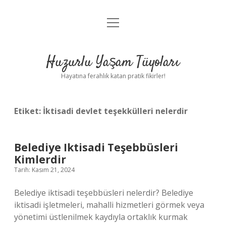
menüyü
Anasayfa
aç
Gizlilik Politikası
Huzurlu Yaşam Tüyoları
Yasal Uyarı
Hayatına ferahlık katan pratik fikirler!
Hakkımızda
Etiket:
İktisadi devlet teşekkülleri nelerdir
Belediye Iktisadi Teşebbüsleri
Kimlerdir
Tarih: Kasım 21, 2024
Belediye iktisadi teşebbüsleri nelerdir? Belediye
iktisadi işletmeleri, mahalli hizmetleri görmek veya
yönetimi üstlenilmek kaydıyla ortaklık kurmak