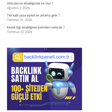
Aldosteron eksikliğinde ne olur ?
Ağustos 3, 2026
Tek katlı yassı epitel ne anlama gelir ?
Temmuz 31, 2026
Kemik iliği eksikliğinin belirtileri nelerdir ?
Temmuz 30, 2026