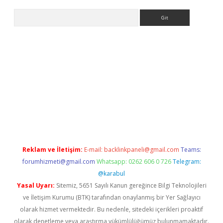
Arama
ncel adres
ilbet giriş adresi
www.betexper.xyz/
Reklam ve İletişim:
E-mail:
backlinkpaneli@gmail.com
Teams:
forumhizmeti@gmail.com
Whatsapp: 0262 606 0 726
Telegram:
@karabul
Yasal Uyarı:
Sitemiz, 5651 Sayılı Kanun gereğince Bilgi Teknolojileri
ve İletişim Kurumu (BTK) tarafından onaylanmış bir Yer Sağlayıcı
olarak hizmet vermektedir. Bu nedenle, sitedeki içerikleri proaktif
olarak denetleme veya araştırma yükümlülüğümüz bulunmamaktadır.