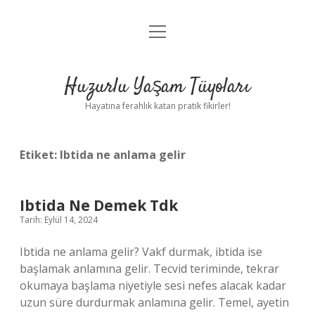
menüyü
Anasayfa
aç
Gizlilik Politikası
Huzurlu Yaşam Tüyoları
Yasal Uyarı
Hayatına ferahlık katan pratik fikirler!
Hakkımızda
Etiket:
Ibtida ne anlama gelir
Ibtida Ne Demek Tdk
Tarih: Eylül 14, 2024
Ibtida ne anlama gelir? Vakf durmak, ibtida ise
başlamak anlamına gelir. Tecvid teriminde, tekrar
okumaya başlama niyetiyle sesi nefes alacak kadar
uzun süre durdurmak anlamına gelir. Temel, ayetin