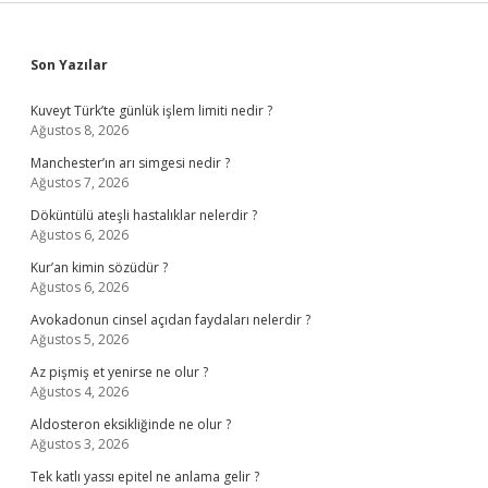
Sidebar
Son Yazılar
Kuveyt Türk’te günlük işlem limiti nedir ?
Ağustos 8, 2026
Manchester’ın arı simgesi nedir ?
Ağustos 7, 2026
Döküntülü ateşli hastalıklar nelerdir ?
Ağustos 6, 2026
Kur’an kimin sözüdür ?
Ağustos 6, 2026
Avokadonun cinsel açıdan faydaları nelerdir ?
Ağustos 5, 2026
Az pişmiş et yenirse ne olur ?
Ağustos 4, 2026
Aldosteron eksikliğinde ne olur ?
Ağustos 3, 2026
Tek katlı yassı epitel ne anlama gelir ?