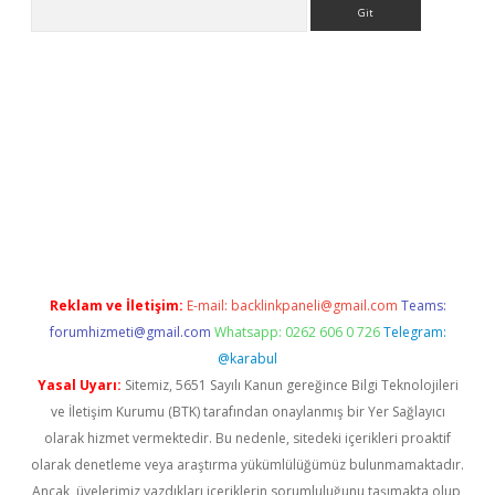
Arama
ncel adres
ilbet giriş adresi
www.betexper.xyz/
Reklam ve İletişim:
E-mail:
backlinkpaneli@gmail.com
Teams:
forumhizmeti@gmail.com
Whatsapp: 0262 606 0 726
Telegram:
@karabul
Yasal Uyarı:
Sitemiz, 5651 Sayılı Kanun gereğince Bilgi Teknolojileri
ve İletişim Kurumu (BTK) tarafından onaylanmış bir Yer Sağlayıcı
olarak hizmet vermektedir. Bu nedenle, sitedeki içerikleri proaktif
olarak denetleme veya araştırma yükümlülüğümüz bulunmamaktadır.
Ancak, üyelerimiz yazdıkları içeriklerin sorumluluğunu taşımakta olup,