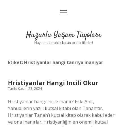
menüyü
Anasayfa
aç
Gizlilik Politikası
Huzurlu Yaşam Tüyoları
Yasal Uyarı
Hayatına ferahlık katan pratik fikirler!
Hakkımızda
Etiket:
Hristiyanlar hangi tanrıya inanıyor
Hristiyanlar Hangi Incili Okur
Tarih: Kasım 23, 2024
Hristiyanlar hangi incile inanır? Eski Ahit,
Yahudilerin yazılı kutsal kitabı olan Tanah’tır.
Hristiyanlar Tanah’ı kutsal kitap olarak kabul eder
ve ona inanırlar. Hristiyanlığın en önemli kutsal