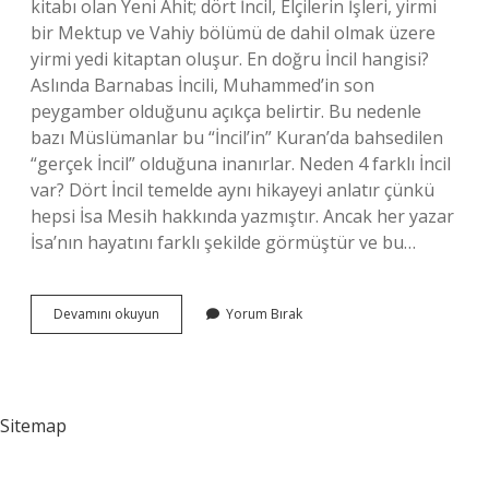
kitabı olan Yeni Ahit; dört İncil, Elçilerin İşleri, yirmi
bir Mektup ve Vahiy bölümü de dahil olmak üzere
yirmi yedi kitaptan oluşur. En doğru İncil hangisi?
Aslında Barnabas İncili, Muhammed’in son
peygamber olduğunu açıkça belirtir. Bu nedenle
bazı Müslümanlar bu “İncil’in” Kuran’da bahsedilen
“gerçek İncil” olduğuna inanırlar. Neden 4 farklı İncil
var? Dört İncil temelde aynı hikayeyi anlatır çünkü
hepsi İsa Mesih hakkında yazmıştır. Ancak her yazar
İsa’nın hayatını farklı şekilde görmüştür ve bu…
Hristiyanlar
Devamını okuyun
Yorum Bırak
Hangi
Incili
Okur
Sitemap