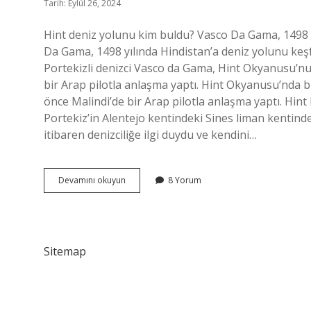
Tarih: Eylül 26, 2024
Hint deniz yolunu kim buldu? Vasco Da Gama, 1498 y
Da Gama, 1498 yılında Hindistan’a deniz yolunu keşf
Portekizli denizci Vasco da Gama, Hint Okyanusu’nu 
bir Arap pilotla anlaşma yaptı. Hint Okyanusu’nda bir
önce Malindi’de bir Arap pilotla anlaşma yaptı. Hint
Portekiz’in Alentejo kentindeki Sines liman kentin
itibaren denizciliğe ilgi duydu ve kendini…
Hint
Devamını okuyun
8 Yorum
Deniz
Yolu
Kim
Keşfetti
Sitemap