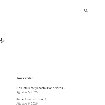
ı
Sidebar
Son Yazılar
ilbet giriş
ilbet güncel adres
Döküntülü ateşli hastalıklar nelerdir ?
Ağustos 6, 2026
Kur’an kimin sözüdür ?
Ağustos 6, 2026