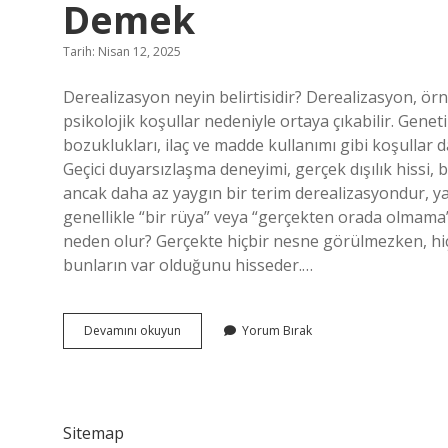
Demek
Tarih: Nisan 12, 2025
Derealizasyon neyin belirtisidir? Derealizasyon, örne
psikolojik koşullar nedeniyle ortaya çıkabilir. Gene
bozuklukları, ilaç ve madde kullanımı gibi koşullar d
Geçici duyarsızlaşma deneyimi, gerçek dışılık hissi, 
ancak daha az yaygın bir terim derealizasyondur, y
genellikle “bir rüya” veya “gerçekten orada olmama”
neden olur? Gerçekte hiçbir nesne görülmezken, hiçb
bunların var olduğunu hisseder.…
Kendimi
Devamını okuyun
Yorum Bırak
Kendimden
Uzak
Hissediyorum
Ne
Demek
Sitemap