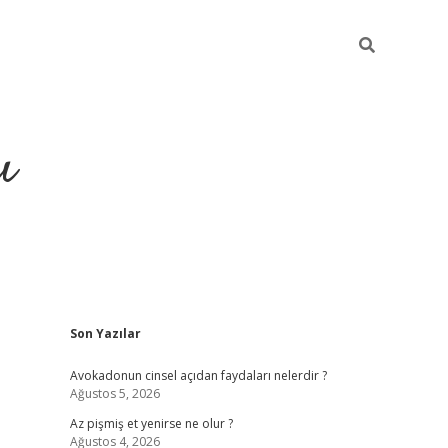
ı
Sidebar
Son Yazılar
ilbet giriş
ilbet güncel adre
Avokadonun cinsel açıdan faydaları nelerdir ?
Ağustos 5, 2026
Az pişmiş et yenirse ne olur ?
Ağustos 4, 2026