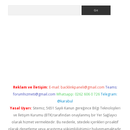
Arama
ncel adres
ilbet giriş adresi
www.betexper.xyz/
Reklam ve İletişim:
E-mail:
backlinkpaneli@gmail.com
Teams:
forumhizmeti@gmail.com
Whatsapp: 0262 606 0 726
Telegram:
@karabul
Yasal Uyarı:
Sitemiz, 5651 Sayılı Kanun gereğince Bilgi Teknolojileri
ve İletişim Kurumu (BTK) tarafından onaylanmış bir Yer Sağlayıcı
olarak hizmet vermektedir. Bu nedenle, sitedeki içerikleri proaktif
olarak denetleme veya araştırma yükümlülüğümüz bulunmamaktadır.