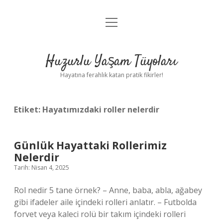
menüyü
Anasayfa
aç
Gizlilik Politikası
Huzurlu Yaşam Tüyoları
Yasal Uyarı
Hayatına ferahlık katan pratik fikirler!
Hakkımızda
Etiket:
Hayatımızdaki roller nelerdir
Günlük Hayattaki Rollerimiz
Nelerdir
Tarih: Nisan 4, 2025
Rol nedir 5 tane örnek? – Anne, baba, abla, ağabey
gibi ifadeler aile içindeki rolleri anlatır. – Futbolda
forvet veya kaleci rolü bir takım içindeki rolleri