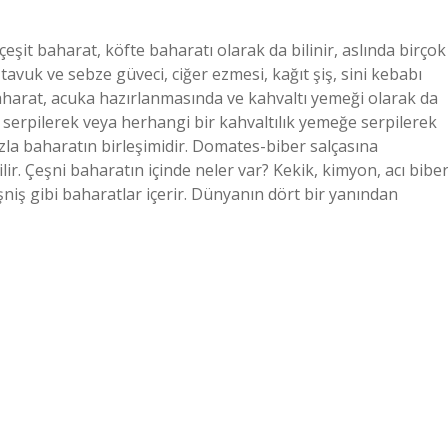
 çeşit baharat, köfte baharatı olarak da bilinir, aslında birçok
avuk ve sebze güveci, ciğer ezmesi, kağıt şiş, sini kebabı
baharat, acuka hazırlanmasında ve kahvaltı yemeği olarak da
ğa serpilerek veya herhangi bir kahvaltılık yemeğe serpilerek
fazla baharatın birleşimidir. Domates-biber salçasına
ilir. Çeşni baharatın içinde neler var? Kekik, kimyon, acı biber
niş gibi baharatlar içerir. Dünyanın dört bir yanından