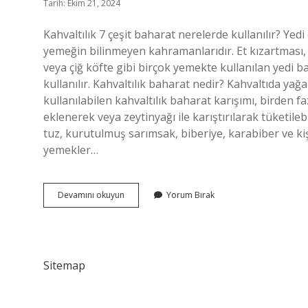
Tarih: Ekim 21, 2024
Kahvaltılık 7 çeşit baharat nerelerde kullanılır? Yedi
yemeğin bilinmeyen kahramanlarıdır. Et kızartması, t
veya çiğ köfte gibi birçok yemekte kullanılan yedi 
kullanılır. Kahvaltılık baharat nedir? Kahvaltıda ya
kullanılabilen kahvaltılık baharat karışımı, birden 
eklenerek veya zeytinyağı ile karıştırılarak tüketileb
tuz, kurutulmuş sarımsak, biberiye, karabiber ve kiş
yemekler…
Kahvaltılık
Devamını okuyun
Yorum Bırak
Baharatın
Içinde
Neler
Var
Sitemap