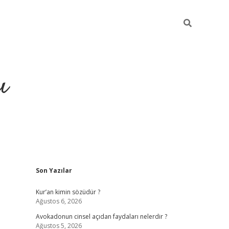
ı
Sidebar
Son Yazılar
ilbet giriş
ilbet güncel adre
Kur’an kimin sözüdür ?
Ağustos 6, 2026
Avokadonun cinsel açıdan faydaları nelerdir ?
Ağustos 5, 2026