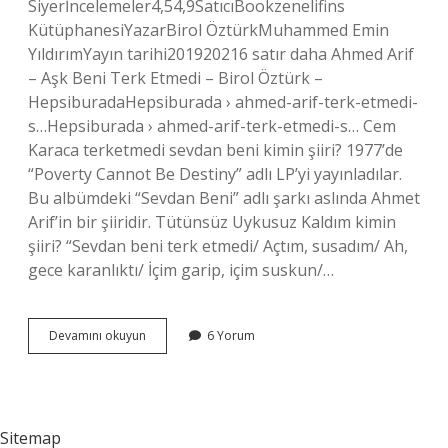
Siyerİncelemeler4,54,9SatıcıBookzenelifins
KütüphanesiYazarBirol ÖztürkMuhammed Emin
YıldırımYayın tarihi201920216 satır daha Ahmed Arif
– Aşk Beni Terk Etmedi – Birol Öztürk –
HepsiburadaHepsiburada › ahmed-arif-terk-etmedi-
s…Hepsiburada › ahmed-arif-terk-etmedi-s… Cem
Karaca terketmedi sevdan beni kimin şiiri? 1977’de
“Poverty Cannot Be Destiny” adlı LP’yi yayınladılar.
Bu albümdeki “Sevdan Beni” adlı şarkı aslında Ahmet
Arif’in bir şiiridir. Tütünsüz Uykusuz Kaldım kimin
şiiri? “Sevdan beni terk etmedi/ Açtım, susadım/ Ah,
gece karanlıktı/ İçim garip, içim suskun/…
Terk
Devamını okuyun
6 Yorum
Etmedi
Sevdan
Beni
Kimin
Şiiri
Sitemap