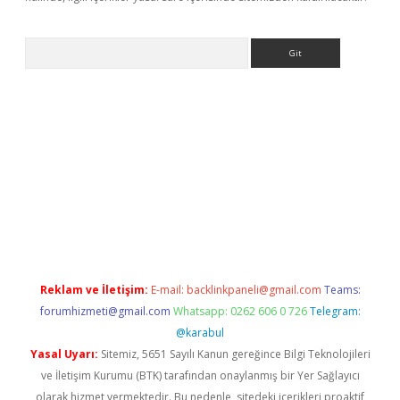
Arama
ncel adres
ilbet giriş adresi
www.betexper.xyz/
Reklam ve İletişim:
E-mail:
backlinkpaneli@gmail.com
Teams:
forumhizmeti@gmail.com
Whatsapp: 0262 606 0 726
Telegram:
@karabul
Yasal Uyarı:
Sitemiz, 5651 Sayılı Kanun gereğince Bilgi Teknolojileri
ve İletişim Kurumu (BTK) tarafından onaylanmış bir Yer Sağlayıcı
olarak hizmet vermektedir. Bu nedenle, sitedeki içerikleri proaktif