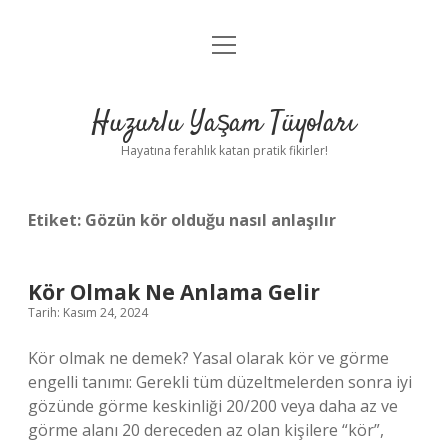
menüyü
Anasayfa
aç
Gizlilik Politikası
Huzurlu Yaşam Tüyoları
Yasal Uyarı
Hayatına ferahlık katan pratik fikirler!
Hakkımızda
Etiket:
Gözün kör olduğu nasıl anlaşılır
Kör Olmak Ne Anlama Gelir
Tarih: Kasım 24, 2024
Kör olmak ne demek? Yasal olarak kör ve görme
engelli tanımı: Gerekli tüm düzeltmelerden sonra iyi
gözünde görme keskinliği 20/200 veya daha az ve
görme alanı 20 dereceden az olan kişilere “kör”,