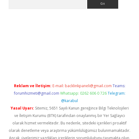
Arama
ncel adres
ilbet giriş adresi
www.betexper.xyz/
Reklam ve İletişim:
E-mail:
backlinkpaneli@gmail.com
Teams:
forumhizmeti@gmail.com
Whatsapp: 0262 606 0 726
Telegram:
@karabul
Yasal Uyarı:
Sitemiz, 5651 Sayılı Kanun gereğince Bilgi Teknolojileri
ve İletişim Kurumu (BTK) tarafından onaylanmış bir Yer Sağlayıcı
olarak hizmet vermektedir. Bu nedenle, sitedeki içerikleri proaktif
olarak denetleme veya araştırma yükümlülüğümüz bulunmamaktadır.
Ancak, üyelerimiz yazdıkları içeriklerin sorumluluğunu taşımakta olup,