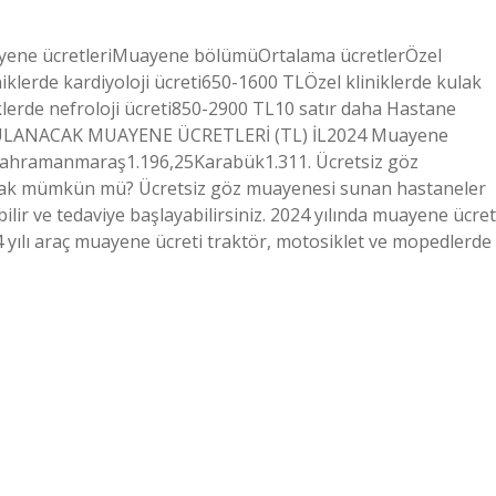
ayene ücretleriMuayene bölümüOrtalama ücretlerÖzel
klerde kardiyoloji ücreti650-1600 TLÖzel kliniklerde kulak
erde nefroloji ücreti850-2900 TL10 satır daha Hastane
UYGULANACAK MUAYENE ÜCRETLERİ (TL) İL2024 Muayene
00Kahramanmaraş1.196,25Karabük1.311. Ücretsiz göz
mak mümkün mü? Ücretsiz göz muayenesi sunan hastaneler
r ve tedaviye başlayabilirsiniz. 2024 yılında muayene ücret
 yılı araç muayene ücreti traktör, motosiklet ve mopedlerde