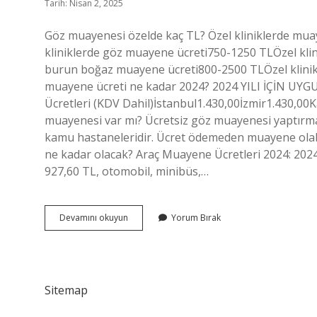
Tarih: Nisan 2, 2025
Göz muayenesi özelde kaç TL? Özel kliniklerde mu
kliniklerde göz muayene ücreti750-1250 TLÖzel klini
burun boğaz muayene ücreti800-2500 TLÖzel klinikl
muayene ücreti ne kadar 2024? 2024 YILI İÇİN 
Ücretleri (KDV Dahil)İstanbul1.430,00İzmir1.430,
muayenesi var mı? Ücretsiz göz muayenesi yaptır
kamu hastaneleridir. Ücret ödemeden muayene olabili
ne kadar olacak? Araç Muayene Ücretleri 2024: 2024
927,60 TL, otomobil, minibüs,…
Göz
Devamını okuyun
Yorum Bırak
Muayene
Ücreti
Ne
Kadar
2024
Sitemap