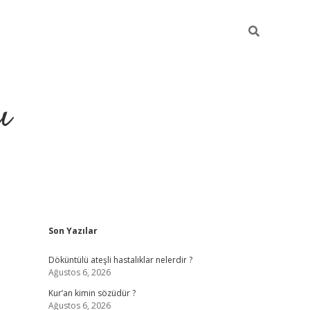
ı
Sidebar
Son Yazılar
ilbet giriş
ilbet güncel adre
Döküntülü ateşli hastalıklar nelerdir ?
Ağustos 6, 2026
Kur’an kimin sözüdür ?
Ağustos 6, 2026