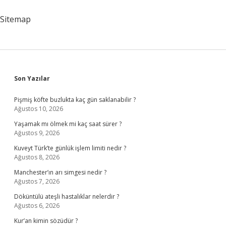
Sitemap
Sidebar
Son Yazılar
Pişmiş köfte buzlukta kaç gün saklanabilir ?
Ağustos 10, 2026
Yaşamak mı ölmek mi kaç saat sürer ?
Ağustos 9, 2026
Kuveyt Türk’te günlük işlem limiti nedir ?
Ağustos 8, 2026
Manchester’ın arı simgesi nedir ?
Ağustos 7, 2026
Döküntülü ateşli hastalıklar nelerdir ?
Ağustos 6, 2026
Kur’an kimin sözüdür ?