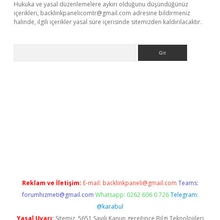
Hukuka ve yasal düzenlemelere aykırı olduğunu düşündüğünüz
içerikleri,
backlinkpanelicomtr@gmail.com
adresine bildirmeniz
halinde, ilgili içerikler yasal süre içerisinde sitemizden kaldırılacaktır.
Arama
ncel adres
ilbet giriş adresi
www.betexper.xyz/
Reklam ve İletişim:
E-mail:
backlinkpaneli@gmail.com
Teams:
forumhizmeti@gmail.com
Whatsapp: 0262 606 0 726
Telegram:
@karabul
Yasal Uyarı:
Sitemiz, 5651 Sayılı Kanun gereğince Bilgi Teknolojileri