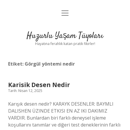
menüyü
Anasayfa
aç
Gizlilik Politikası
Huzurlu Yaşam Tüyoları
Yasal Uyarı
Hayatına ferahlık katan pratik fikirler!
Hakkımızda
Etiket:
Görgül yöntemi nedir
Karisik Desen Nedir
Tarih: Nisan 12, 2025
Karışık desen nedir? KARAYK DESENLER: BAYMLI
DALISHEN ÜZINDE ETKISI EN AZ IKI DAKIMIZ
VARDIR. Bunlardan biri farklı deneysel işleme
koşullarını tanımlar ve diğeri test deneklerinin farklı