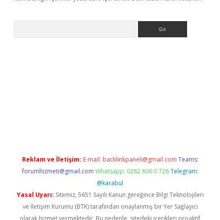
Arama
ncel adres
ilbet giriş adresi
www.betexper.xyz/
Reklam ve İletişim:
E-mail:
backlinkpaneli@gmail.com
Teams:
forumhizmeti@gmail.com
Whatsapp: 0262 606 0 726
Telegram:
@karabul
Yasal Uyarı:
Sitemiz, 5651 Sayılı Kanun gereğince Bilgi Teknolojileri
ve İletişim Kurumu (BTK) tarafından onaylanmış bir Yer Sağlayıcı
olarak hizmet vermektedir. Bu nedenle, sitedeki içerikleri proaktif