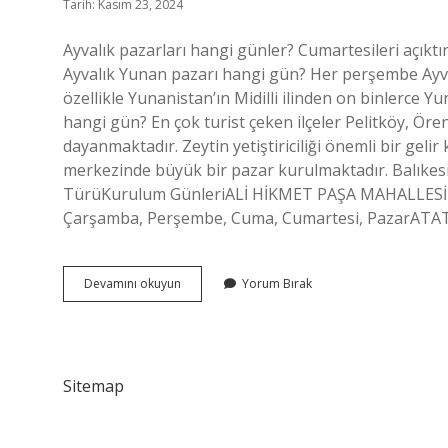
Tarih: Kasım 23, 2024
Ayvalık pazarları hangi günler? Cumartesileri açıkt
Ayvalık Yunan pazarı hangi gün? Her perşembe Ayva
özellikle Yunanistan’ın Midilli ilinden on binlerce Y
hangi gün? En çok turist çeken ilçeler Pelitköy, Ören
dayanmaktadır. Zeytin yetiştiriciliği önemli bir geli
merkezinde büyük bir pazar kurulmaktadır. Balıkes
TürüKurulum GünleriALİ HİKMET PAŞA MAHALLESİ K
Çarşamba, Perşembe, Cuma, Cumartesi, PazarAT
Ayvalıkta
Devamını okuyun
Yorum Bırak
Hangi
Günler
Pazar
Var
Sitemap