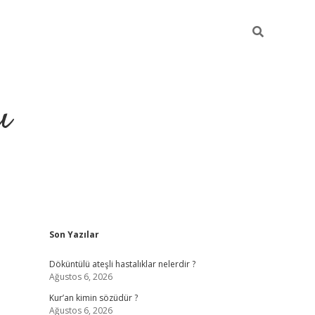
ı
Sidebar
Son Yazılar
ilbet giriş
ilbet güncel adre
Döküntülü ateşli hastalıklar nelerdir ?
Ağustos 6, 2026
Kur’an kimin sözüdür ?
Ağustos 6, 2026