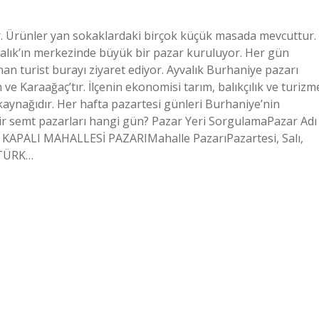
ır. Ürünler yan sokaklardaki birçok küçük masada mevcuttur.
lık’ın merkezinde büyük bir pazar kuruluyor. Her gün
unan turist burayı ziyaret ediyor. Ayvalık Burhaniye pazarı
 ve Karaağaç’tır. İlçenin ekonomisi tarım, balıkçılık ve turizm
r kaynağıdır. Her hafta pazartesi günleri Burhaniye’nin
ir semt pazarları hangi gün? Pazar Yeri SorgulamaPazar Adı
APALI MAHALLESİ PAZARIMahalle PazarıPazartesi, Salı,
ATÜRK…