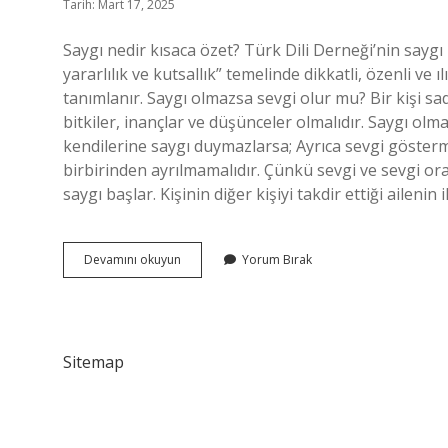
Tarih: Mart 17, 2025
Saygı nedir kısaca özet? Türk Dili Derneği’nin saygı
yararlılık ve kutsallık” temelinde dikkatli, özenli ve
tanımlanır. Saygı olmazsa sevgi olur mu? Bir kişi sa
bitkiler, inançlar ve düşünceler olmalıdır. Saygı ol
kendilerine saygı duymazlarsa; Ayrıca sevgi gösterme
birbirinden ayrılmamalıdır. Çünkü sevgi ve sevgi ora
saygı başlar. Kişinin diğer kişiyi takdir ettiği ailenin 
Saygı
Devamını okuyun
Yorum Bırak
Ile
Sevgi
Arasındaki
Fark
Nedir
Sitemap