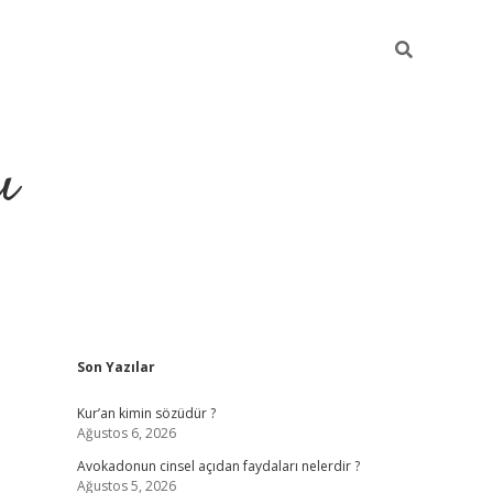
ı
Sidebar
Son Yazılar
ilbet giriş
ilbet güncel adres
Kur’an kimin sözüdür ?
Ağustos 6, 2026
Avokadonun cinsel açıdan faydaları nelerdir ?
Ağustos 5, 2026