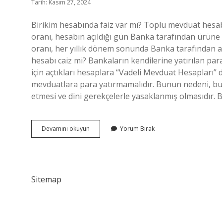
Tarih: Kasım 27, 2024
Birikim hesabında faiz var mı? Toplu mevduat hesabı 
oranı, hesabın açıldığı gün Banka tarafından ürüne i
oranı, her yıllık dönem sonunda Banka tarafından ayn
hesabı caiz mi? Bankaların kendilerine yatırılan para
için açtıkları hesaplara “Vadeli Mevduat Hesapları” 
mevduatlara para yatırmamalıdır. Bunun nedeni, bu t
etmesi ve dini gerekçelerle yasaklanmış olmasıdır. B
Birikim
Devamını okuyun
Yorum Bırak
Hesabı
Faiz
Mi
Sitemap