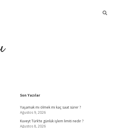
ı
Sidebar
Son Yazılar
ilbet giriş
ilbet güncel adre
Yaşamak mı ölmek mi kaç saat sürer ?
Ağustos 9, 2026
Kuveyt Türk’te günlük işlem limiti nedir ?
Ağustos 8, 2026