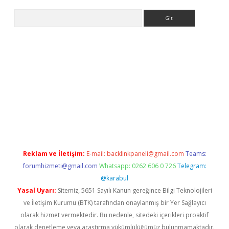
Arama
ncel adres
ilbet giriş adresi
www.betexper.xyz/
Reklam ve İletişim:
E-mail:
backlinkpaneli@gmail.com
Teams:
forumhizmeti@gmail.com
Whatsapp: 0262 606 0 726
Telegram:
@karabul
Yasal Uyarı:
Sitemiz, 5651 Sayılı Kanun gereğince Bilgi Teknolojileri
ve İletişim Kurumu (BTK) tarafından onaylanmış bir Yer Sağlayıcı
olarak hizmet vermektedir. Bu nedenle, sitedeki içerikleri proaktif
olarak denetleme veya araştırma yükümlülüğümüz bulunmamaktadır.