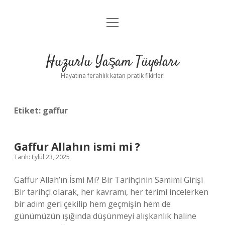
menüyü
Anasayfa
aç
Gizlilik Politikası
Huzurlu Yaşam Tüyoları
Yasal Uyarı
Hayatına ferahlık katan pratik fikirler!
Hakkımızda
Etiket:
gaffur
Gaffur Allahın ismi mi ?
Tarih: Eylül 23, 2025
Gaffur Allah’ın İsmi Mi? Bir Tarihçinin Samimi Girişi
Bir tarihçi olarak, her kavramı, her terimi incelerken
bir adım geri çekilip hem geçmişin hem de
günümüzün ışığında düşünmeyi alışkanlık haline