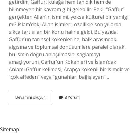
getirdim. Gaffur, kulağa hem tanıdık hem de
bilinmeyen bir kavram gibi gelebilir. Peki, “Gaffur”
gerçekten Allah’ın ismi mi, yoksa kültürel bir yanılgı
mı? İslam’daki Allah isimleri, özellikle son yıllarda
sıkça tartışılan bir konu haline geldi. Bu yazıda,
Gaffur’un tarihsel kökenlerine, halk arasındaki
algısına ve toplumsal dönüşümlere paralel olarak,
bu ismin doğru anlaşılmasını sağlamayı
amaçlıyorum. Gaffur’un Kökenleri ve İslam’daki
Anlamı Gaffur kelimesi, Arapça kökenli bir isimdir ve
“çok affeden” veya “günahları bağışlayan”…
Gaffur
Devamını okuyun
8 Yorum
Allahın
ismi
mi
?
Sitemap