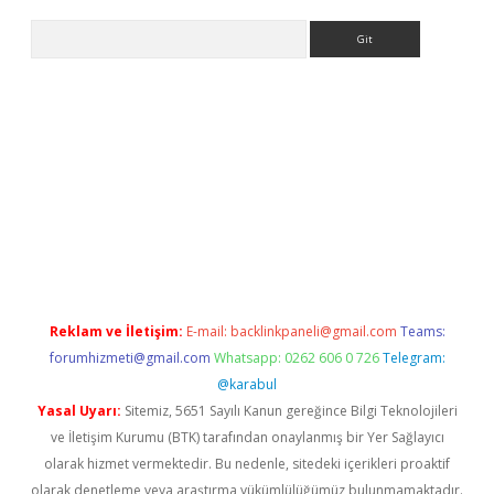
Arama
 güncel adres
ilbet giriş adresi
www.betexper.xyz/
Reklam ve İletişim:
E-mail:
backlinkpaneli@gmail.com
Teams:
forumhizmeti@gmail.com
Whatsapp: 0262 606 0 726
Telegram:
@karabul
Yasal Uyarı:
Sitemiz, 5651 Sayılı Kanun gereğince Bilgi Teknolojileri
ve İletişim Kurumu (BTK) tarafından onaylanmış bir Yer Sağlayıcı
olarak hizmet vermektedir. Bu nedenle, sitedeki içerikleri proaktif
olarak denetleme veya araştırma yükümlülüğümüz bulunmamaktadır.