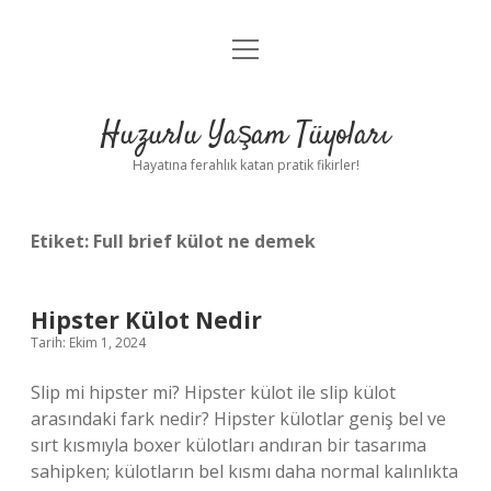
menüyü
Anasayfa
aç
Gizlilik Politikası
Huzurlu Yaşam Tüyoları
Yasal Uyarı
Hayatına ferahlık katan pratik fikirler!
Hakkımızda
Etiket:
Full brief külot ne demek
Hipster Külot Nedir
Tarih: Ekim 1, 2024
Slip mi hipster mi? Hipster külot ile slip külot
arasındaki fark nedir? Hipster külotlar geniş bel ve
sırt kısmıyla boxer külotları andıran bir tasarıma
sahipken; külotların bel kısmı daha normal kalınlıkta