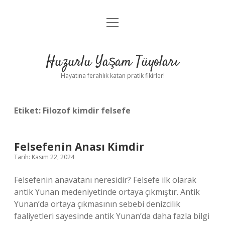
menüyü
Anasayfa
aç
Gizlilik Politikası
Huzurlu Yaşam Tüyoları
Yasal Uyarı
Hayatına ferahlık katan pratik fikirler!
Hakkımızda
Etiket:
Filozof kimdir felsefe
Felsefenin Anası Kimdir
Tarih: Kasım 22, 2024
Felsefenin anavatanı neresidir? Felsefe ilk olarak
antik Yunan medeniyetinde ortaya çıkmıştır. Antik
Yunan’da ortaya çıkmasının sebebi denizcilik
faaliyetleri sayesinde antik Yunan’da daha fazla bilgi