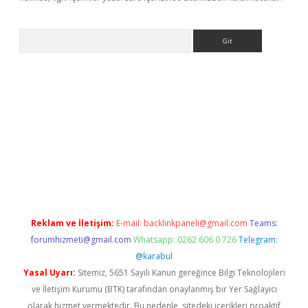
Arama
ncel adres
ilbet giriş adresi
www.betexper.xyz/
Reklam ve İletişim:
E-mail:
backlinkpaneli@gmail.com
Teams:
forumhizmeti@gmail.com
Whatsapp: 0262 606 0 726
Telegram:
@karabul
Yasal Uyarı:
Sitemiz, 5651 Sayılı Kanun gereğince Bilgi Teknolojileri
ve İletişim Kurumu (BTK) tarafından onaylanmış bir Yer Sağlayıcı
olarak hizmet vermektedir. Bu nedenle, sitedeki içerikleri proaktif