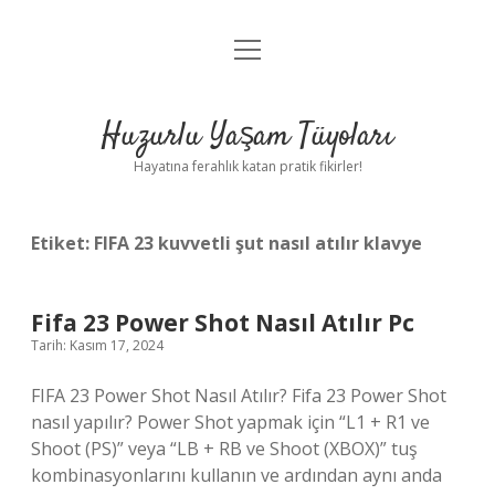
menüyü
Anasayfa
aç
Gizlilik Politikası
Huzurlu Yaşam Tüyoları
Yasal Uyarı
Hayatına ferahlık katan pratik fikirler!
Hakkımızda
Etiket:
FIFA 23 kuvvetli şut nasıl atılır klavye
Fifa 23 Power Shot Nasıl Atılır Pc
Tarih: Kasım 17, 2024
FIFA 23 Power Shot Nasıl Atılır? Fifa 23 Power Shot
nasıl yapılır? Power Shot yapmak için “L1 + R1 ve
Shoot (PS)” veya “LB + RB ve Shoot (XBOX)” tuş
kombinasyonlarını kullanın ve ardından aynı anda