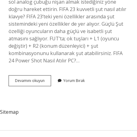
sol analog çubuğu nişan almak istediğiniz yöne
doğru hareket ettirin. FIFA 23 kuvvetli şut nasıl atılır
klavye? FIFA 23’teki yeni özellikler arasında şut
sistemindeki yeni özellikler de yer alıyor. Güçlü Şut
özelliği oyuncuların daha güçlü ve isabetli şut
atmasını sağlıyor. FUT’ta; ok tuşları + L1 (oyuncu
değiştir) + R2 (konum düzenleyici) + şut
kombinasyonunu kullanarak şut atabilirsiniz. FIFA
24 Power Shot Nasıl Atılır PC?…
Fifa
Devamını okuyun
Yorum Bırak
23
Power
Shot
Nasıl
Atılır
Sitemap
Pc