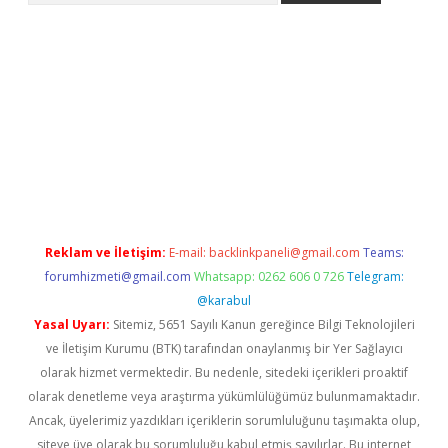
ncel adres
ilbet giriş adresi
www.betexper.xyz/
Reklam ve İletişim:
E-mail:
backlinkpaneli@gmail.com
Teams:
forumhizmeti@gmail.com
Whatsapp: 0262 606 0 726
Telegram:
@karabul
Yasal Uyarı:
Sitemiz, 5651 Sayılı Kanun gereğince Bilgi Teknolojileri
ve İletişim Kurumu (BTK) tarafından onaylanmış bir Yer Sağlayıcı
olarak hizmet vermektedir. Bu nedenle, sitedeki içerikleri proaktif
olarak denetleme veya araştırma yükümlülüğümüz bulunmamaktadır.
Ancak, üyelerimiz yazdıkları içeriklerin sorumluluğunu taşımakta olup,
siteye üye olarak bu sorumluluğu kabul etmiş sayılırlar. Bu internet