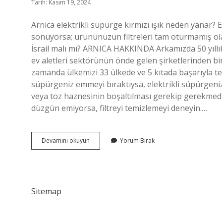
Tarih: Kasım 19, 2024
Arnica elektrikli süpürge kırmızı ışık neden yanar? E
sönüyorsa; ürününüzün filtreleri tam oturmamış olabil
İsrail malı mı? ARNICA HAKKINDA Arkamızda 50 yıllık
ev aletleri sektörünün önde gelen şirketlerinden bir
zamanda ülkemizi 33 ülkede ve 5 kıtada başarıyla te
süpürgeniz emmeyi bıraktıysa, elektrikli süpürgenizin
veya toz haznesinin boşaltılması gerekip gerekmedi
düzgün emiyorsa, filtreyi temizlemeyi deneyin.…
Arnica
Devamını okuyun
Yorum Bırak
Süpürge
Fişi
Çekilir
Mi
Sitemap