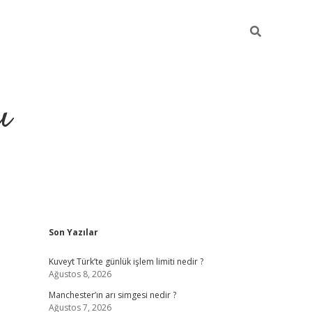
ı
Sidebar
Son Yazılar
ilbet giriş
ilbet güncel adr
Kuveyt Türk’te günlük işlem limiti nedir ?
Ağustos 8, 2026
Manchester’ın arı simgesi nedir ?
Ağustos 7, 2026