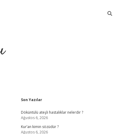
ı
Sidebar
Son Yazılar
ilbet giriş
ilbet güncel adr
Döküntülü ateşli hastalıklar nelerdir ?
Ağustos 6, 2026
Kur’an kimin sözüdür ?
Ağustos 6, 2026