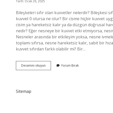
Tarih: Ocak 26, 2025
Bileşkeleri sıfır olan kuvvetler nelerdir? Bileşkesi 
kuvvet 0 olursa ne olur? Bir cisme hiçbir kuvvet uy
cisim ya hareketsiz kalır ya da düzgün doğrusal hare
nedir? Eğer nesneye bir kuvvet etki etmiyorsa, nesn
Nesneler arasında bir etkileşim yoksa, nesne ivmel
toplamı sıfırsa, nesne hareketsiz kalır, sabit bir hı
kuvvet sıfırdan farklı olabilir mi? Bir…
Bileşkeleri
Devamını okuyun
Yorum Bırak
0
Olan
Kuvvetler
Nedir
Sitemap