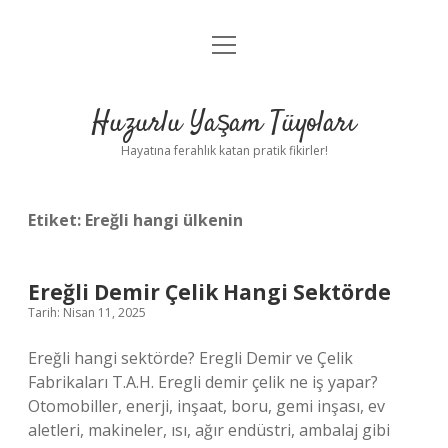
menüyü
Anasayfa
aç
Gizlilik Politikası
Huzurlu Yaşam Tüyoları
Yasal Uyarı
Hayatına ferahlık katan pratik fikirler!
Hakkımızda
Etiket:
Ereğli hangi ülkenin
Ereğli Demir Çelik Hangi Sektörde
Tarih: Nisan 11, 2025
Ereğli hangi sektörde? Eregli Demir ve Çelik
Fabrikaları T.A.H. Eregli demir çelik ne iş yapar?
Otomobiller, enerji, inşaat, boru, gemi inşası, ev
aletleri, makineler, ısı, ağır endüstri, ambalaj gibi