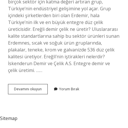
birçok sektör için katma değeri artıran grup,
Türkiye’nin endüstriyel gelişimine yol açar. Grup
içindeki şirketlerden biri olan Erdemir, hala
Türkiye’nin ilk ve en büyük entegre düz çelik
üreticisidir. Ereğli demir çelik ne üretir? Uluslararası
kalite standartlarına sahip bu sektör ürünleri sunan
Erdemnes, sıcak ve soğuk ürün gruplarında,
plakalar, teneke, krom ve galvanizde 536 düz çelik
kalitesi üretiyor. Ereğli’nin iştirakleri nelerdir?
İskenderun Demir ve Çelik A.S. Entegre demir ve
çelik üretimi. ……
Ereğli
Devamını okuyun
Yorum Bırak
Demir
Çelik
Hangi
Sektörde
Sitemap