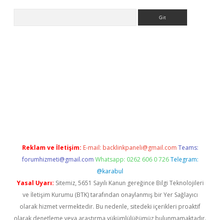
Arama
ncel adres
ilbet giriş adresi
www.betexper.xyz/
Reklam ve İletişim:
E-mail:
backlinkpaneli@gmail.com
Teams:
forumhizmeti@gmail.com
Whatsapp: 0262 606 0 726
Telegram:
@karabul
Yasal Uyarı:
Sitemiz, 5651 Sayılı Kanun gereğince Bilgi Teknolojileri
ve İletişim Kurumu (BTK) tarafından onaylanmış bir Yer Sağlayıcı
olarak hizmet vermektedir. Bu nedenle, sitedeki içerikleri proaktif
olarak denetleme veya araştırma yükümlülüğümüz bulunmamaktadır.