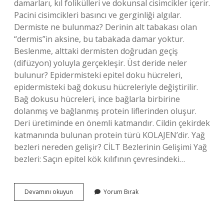
damarları, kıl folikülleri ve dokunsal cisimcikler içerir.
Pacini cisimcikleri basıncı ve gerginliği algılar.
Dermiste ne bulunmaz? Derinin alt tabakası olan
“dermis”in aksine, bu tabakada damar yoktur.
Beslenme, alttaki dermisten doğrudan geçiş
(difüzyon) yoluyla gerçekleşir. Üst deride neler
bulunur? Epidermisteki epitel doku hücreleri,
epidermisteki bağ dokusu hücreleriyle değiştirilir.
Bağ dokusu hücreleri, ince bağlarla birbirine
dolanmış ve bağlanmış protein liflerinden oluşur.
Deri üretiminde en önemli katmandır. Cildin çekirdek
katmanında bulunan protein türü KOLAJEN’dir. Yağ
bezleri nereden gelişir? CİLT Bezlerinin Gelişimi Yağ
bezleri: Saçın epitel kök kılıfının çevresindeki…
Yağ
Devamını okuyun
Yorum Bırak
Bezleri
Hangi
Tabakada