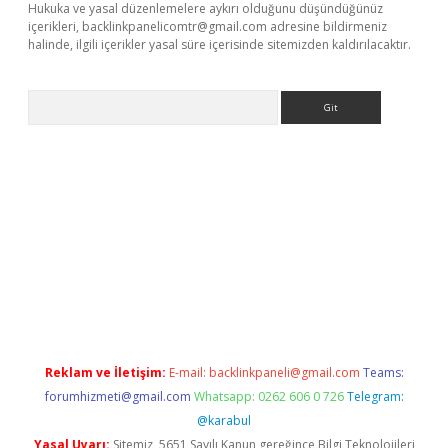
Hukuka ve yasal düzenlemelere aykırı olduğunu düşündüğünüz
içerikleri,
backlinkpanelicomtr@gmail.com
adresine bildirmeniz
halinde, ilgili içerikler yasal süre içerisinde sitemizden kaldırılacaktır.
Arama
üncel adres
ilbet giriş adresi
www.betexper.xyz/
Reklam ve İletişim:
E-mail:
backlinkpaneli@gmail.com
Teams:
forumhizmeti@gmail.com
Whatsapp: 0262 606 0 726
Telegram:
@karabul
Yasal Uyarı:
Sitemiz, 5651 Sayılı Kanun gereğince Bilgi Teknolojileri