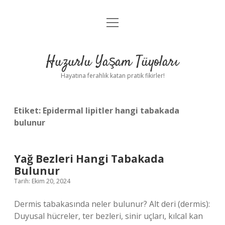
menüyü
Anasayfa
aç
Gizlilik Politikası
Huzurlu Yaşam Tüyoları
Yasal Uyarı
Hayatına ferahlık katan pratik fikirler!
Hakkımızda
Etiket:
Epidermal lipitler hangi tabakada
bulunur
Yağ Bezleri Hangi Tabakada
Bulunur
Tarih: Ekim 20, 2024
Dermis tabakasında neler bulunur? Alt deri (dermis):
Duyusal hücreler, ter bezleri, sinir uçları, kılcal kan