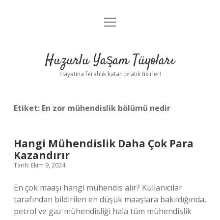
menüyü
Anasayfa
aç
Gizlilik Politikası
Huzurlu Yaşam Tüyoları
Yasal Uyarı
Hayatına ferahlık katan pratik fikirler!
Hakkımızda
Etiket:
En zor mühendislik bölümü nedir
Hangi Mühendislik Daha Çok Para
Kazandırır
Tarih: Ekim 9, 2024
En çok maaşı hangi mühendis alır? Kullanıcılar
tarafından bildirilen en düşük maaşlara bakıldığında,
petrol ve gaz mühendisliği hala tüm mühendislik