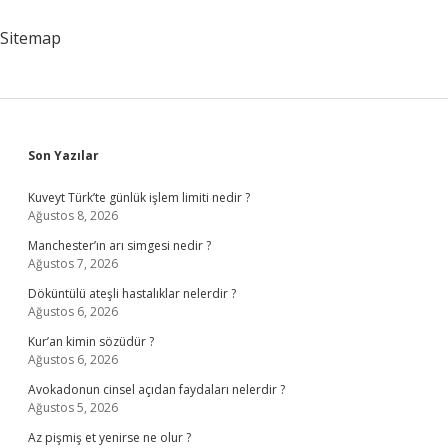
Para
Kazandırır
Sitemap
Sidebar
Son Yazılar
Kuveyt Türk’te günlük işlem limiti nedir ?
Ağustos 8, 2026
Manchester’ın arı simgesi nedir ?
Ağustos 7, 2026
Döküntülü ateşli hastalıklar nelerdir ?
Ağustos 6, 2026
Kur’an kimin sözüdür ?
Ağustos 6, 2026
Avokadonun cinsel açıdan faydaları nelerdir ?
Ağustos 5, 2026
Az pişmiş et yenirse ne olur ?