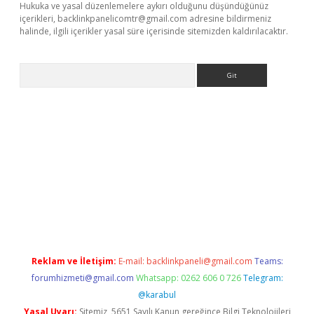
Hukuka ve yasal düzenlemelere aykırı olduğunu düşündüğünüz
içerikleri,
backlinkpanelicomtr@gmail.com
adresine bildirmeniz
halinde, ilgili içerikler yasal süre içerisinde sitemizden kaldırılacaktır.
Arama
ncel adres
ilbet giriş adresi
www.betexper.xyz/
Reklam ve İletişim:
E-mail:
backlinkpaneli@gmail.com
Teams:
forumhizmeti@gmail.com
Whatsapp: 0262 606 0 726
Telegram:
@karabul
Yasal Uyarı:
Sitemiz, 5651 Sayılı Kanun gereğince Bilgi Teknolojileri