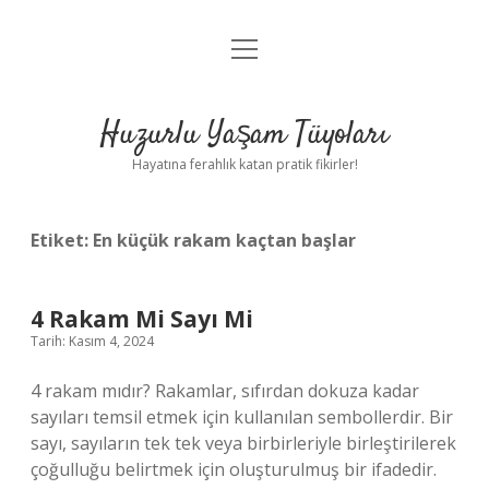
menüyü
Anasayfa
aç
Gizlilik Politikası
Huzurlu Yaşam Tüyoları
Yasal Uyarı
Hayatına ferahlık katan pratik fikirler!
Hakkımızda
Etiket:
En küçük rakam kaçtan başlar
4 Rakam Mi Sayı Mi
Tarih: Kasım 4, 2024
4 rakam mıdır? Rakamlar, sıfırdan dokuza kadar
sayıları temsil etmek için kullanılan sembollerdir. Bir
sayı, sayıların tek tek veya birbirleriyle birleştirilerek
çoğulluğu belirtmek için oluşturulmuş bir ifadedir.