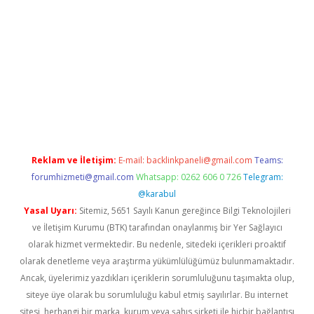
ncel adres
ilbet giriş adresi
www.betexper.xyz/
Reklam ve İletişim:
E-mail:
backlinkpaneli@gmail.com
Teams:
forumhizmeti@gmail.com
Whatsapp: 0262 606 0 726
Telegram:
@karabul
Yasal Uyarı:
Sitemiz, 5651 Sayılı Kanun gereğince Bilgi Teknolojileri
ve İletişim Kurumu (BTK) tarafından onaylanmış bir Yer Sağlayıcı
olarak hizmet vermektedir. Bu nedenle, sitedeki içerikleri proaktif
olarak denetleme veya araştırma yükümlülüğümüz bulunmamaktadır.
Ancak, üyelerimiz yazdıkları içeriklerin sorumluluğunu taşımakta olup,
siteye üye olarak bu sorumluluğu kabul etmiş sayılırlar. Bu internet
sitesi, herhangi bir marka, kurum veya şahıs şirketi ile hiçbir bağlantısı