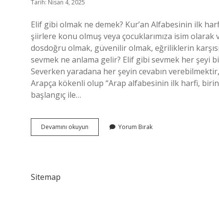
Tarih: Nisan 4, 2025
Elif gibi olmak ne demek? Kur’an Alfabesinin ilk har
şiirlere konu olmuş veya çocuklarımıza isim olarak v
dosdoğru olmak, güvenilir olmak, eğriliklerin karşısın
sevmek ne anlama gelir? Elif gibi sevmek her şeyi b
Severken yaradana her şeyin cevabın verebilmektir, d
Arapça kökenli olup “Arap alfabesinin ilk harfi, birin
başlangıç ile…
Elif
Devamını okuyun
Yorum Bırak
Gibi
Durmak
Ne
Demek
Sitemap