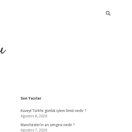
ı
Sidebar
Son Yazılar
ilbet giriş
ilbet güncel adre
Kuveyt Türk’te günlük işlem limiti nedir ?
Ağustos 8, 2026
Manchester’ın arı simgesi nedir ?
Ağustos 7, 2026