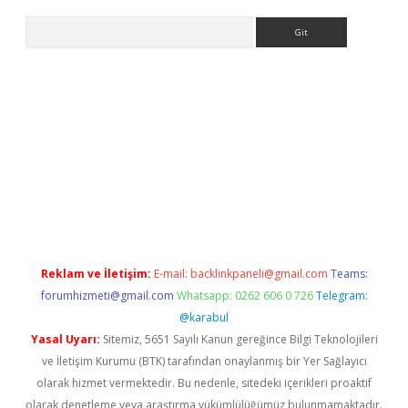
Arama
güncel adres
ilbet giriş adresi
www.betexper.xyz/
Reklam ve İletişim:
E-mail:
backlinkpaneli@gmail.com
Teams:
forumhizmeti@gmail.com
Whatsapp: 0262 606 0 726
Telegram:
@karabul
Yasal Uyarı:
Sitemiz, 5651 Sayılı Kanun gereğince Bilgi Teknolojileri
ve İletişim Kurumu (BTK) tarafından onaylanmış bir Yer Sağlayıcı
olarak hizmet vermektedir. Bu nedenle, sitedeki içerikleri proaktif
olarak denetleme veya araştırma yükümlülüğümüz bulunmamaktadır.