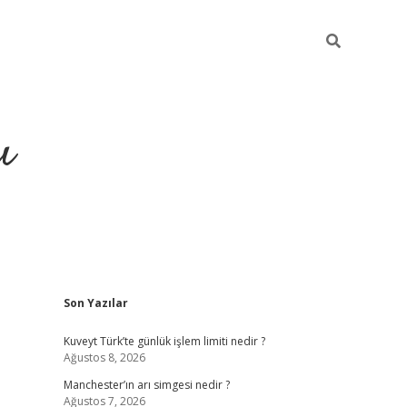
ı
Sidebar
Son Yazılar
ilbet giriş
ilbet güncel a
Kuveyt Türk’te günlük işlem limiti nedir ?
Ağustos 8, 2026
Manchester’ın arı simgesi nedir ?
Ağustos 7, 2026