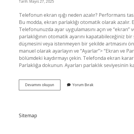
Tarih: Mayıs 27, 2025
Telefonun ekran ışığı neden azalır? Performans tasa
Bu modda, ekran parlaklığı otomatik olarak azalır. 
Telefonunuzda ayar uygulamasını açın ve “ekran” vey
parlaklığının otomatik ayarını kapatabileceğiniz bir
düşmesini veya istenmeyen bir şekilde artmasını önler
manuel olarak ayarlayın ve “Ayarlar”> “Ekran ve Par
bölümdeki kaydırmayı çekin. Telefonda ekran kararma
Parlaklığa dokunun. Ayarları parlaklık seviyesinin 
Telefonun
Devamını okuyun
Yorum Bırak
Işığı
Neden
Azalır
Sitemap