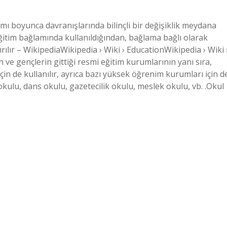
şamı boyunca davranışlarında bilinçli bir değişiklik meydana
eğitim bağlamında kullanıldığından, bağlama bağlı olarak
rılır – WikipediaWikipedia › Wiki › EducationWikipedia › Wiki 
n ve gençlerin gittiği resmi eğitim kurumlarının yanı sıra,
in de kullanılır, ayrıca bazı yüksek öğrenim kurumları için d
 okulu, dans okulu, gazetecilik okulu, meslek okulu, vb. .Okul