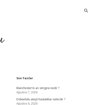
ı
Sidebar
Son Yazılar
ilbet giriş
ilbet güncel adre
Manchester’ın arı simgesi nedir ?
Ağustos 7, 2026
Döküntülü ateşli hastalıklar nelerdir ?
Ağustos 6, 2026