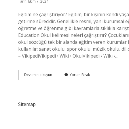
Tarih: Ekim 7, 2024
Eğitim ne çağrıştırıyor? Eğitim, bir kişinin kendi ya
getirme sürecidir. Genellikle resmi, yani kurumsal 
öğretme ve öğrenme gibi kavramlarla sıklıkla karıştı
Education Okul kelimesi neleri çağrıştırır? Çocukları
okul sözcüğü tek bir alanda eğitim veren kurumlar iç
kullanılır: sanat okulu, spor okulu, müzik okulu, dil
– VikipediVikipedi › Wiki › OkulVikipedi › Wiki ›…
Eğitim
Devamını okuyun
Yorum Bırak
Kelimesi
Neyi
Çağrıştırır
Sitemap