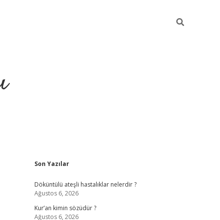
ı
Sidebar
Son Yazılar
ilbet giriş
ilbet güncel adre
Döküntülü ateşli hastalıklar nelerdir ?
Ağustos 6, 2026
Kur’an kimin sözüdür ?
Ağustos 6, 2026