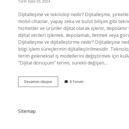
Tarih: Eylül 29, 2024
Dijitalleşme ve teknoloji nedir? Dijitalleşme, şirketl
mobil cihazlar, yapay zeka ve bulut bilişim gibi teknolo
hizmetler ve ürünler dijital olarak işlenir, depolanır v
dijital verileri işlemek, depolamak, iletmek veya gör
Dijitalleşme ve dijitalleştirme nedir? Dijitalleşme nedi
bilgi işlem süreçlerinin dijitalleştirilmesidir. Tek
terim geleneksel iş modellerini değiştirmek için kulla
“Dijital dönüşüm” terimi, sürekli değişen…
Teknoloji
Devamını okuyun
8 Yorum
Ve
Dijitalleşme
Aynı
Şey
Mi
Sitemap