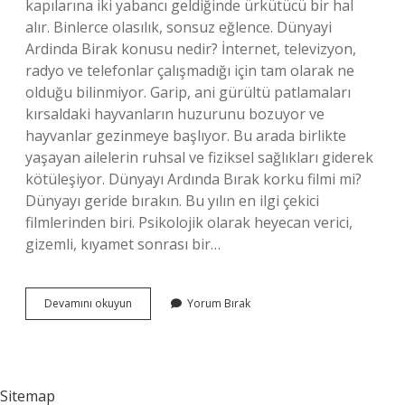
kapılarına iki yabancı geldiğinde ürkütücü bir hal
alır. Binlerce olasılık, sonsuz eğlence. Dünyayi
Ardinda Birak konusu nedir? İnternet, televizyon,
radyo ve telefonlar çalışmadığı için tam olarak ne
olduğu bilinmiyor. Garip, ani gürültü patlamaları
kırsaldaki hayvanların huzurunu bozuyor ve
hayvanlar gezinmeye başlıyor. Bu arada birlikte
yaşayan ailelerin ruhsal ve fiziksel sağlıkları giderek
kötüleşiyor. Dünyayı Ardında Bırak korku filmi mi?
Dünyayı geride bırakın. Bu yılın en ilgi çekici
filmlerinden biri. Psikolojik olarak heyecan verici,
gizemli, kıyamet sonrası bir…
Dunyayi
Devamını okuyun
Yorum Bırak
Ardinda
Birak
Filmi
Ne
Anlatiyor
Sitemap