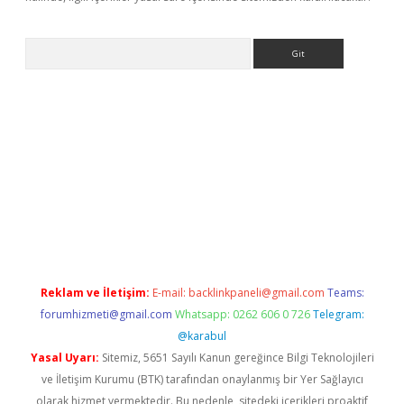
Arama
üncel adres
ilbet giriş adresi
www.betexper.xyz/
Reklam ve İletişim:
E-mail:
backlinkpaneli@gmail.com
Teams:
forumhizmeti@gmail.com
Whatsapp: 0262 606 0 726
Telegram:
@karabul
Yasal Uyarı:
Sitemiz, 5651 Sayılı Kanun gereğince Bilgi Teknolojileri
ve İletişim Kurumu (BTK) tarafından onaylanmış bir Yer Sağlayıcı
olarak hizmet vermektedir. Bu nedenle, sitedeki içerikleri proaktif