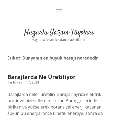
menüyü
Anasayfa
aç
Gizlilik Politikası
Huzurlu Yaşam Tüyoları
Yasal Uyarı
Hayatına ferahlık katan pratik fikirler!
Hakkımızda
Etiket:
Dünyanın en büyük barajı nerededir
Barajlarda Ne Üretiliyor
Tarih: Kasım 17, 2024
Barajlarda neler üretilir? Barajlar ayrıca elektrik
üretir ve bizi sellerden korur. Baraj göllerinde
biriken ve yükselerek potansiyel enerji kazanan
suyun bu enerjisi önce kinetik enerjiye, sonra da