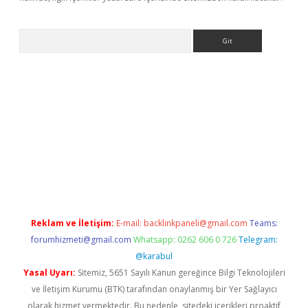
Arama
ncel adres
ilbet giriş adresi
www.betexper.xyz/
Reklam ve İletişim:
E-mail:
backlinkpaneli@gmail.com
Teams:
forumhizmeti@gmail.com
Whatsapp: 0262 606 0 726
Telegram:
@karabul
Yasal Uyarı:
Sitemiz, 5651 Sayılı Kanun gereğince Bilgi Teknolojileri
ve İletişim Kurumu (BTK) tarafından onaylanmış bir Yer Sağlayıcı
olarak hizmet vermektedir. Bu nedenle, sitedeki içerikleri proaktif