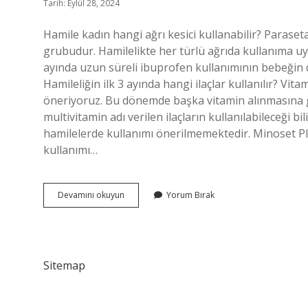
Tarih: Eylül 28, 2024
Hamile kadın hangi ağrı kesici kullanabilir? Parasetam
grubudur. Hamilelikte her türlü ağrıda kullanıma uy
ayında uzun süreli ibuprofen kullanımının bebeğin 
Hamileliğin ilk 3 ayında hangi ilaçlar kullanılır? Vita
öneriyoruz. Bu dönemde başka vitamin alınmasına ge
multivitamin adı verilen ilaçların kullanılabileceği b
hamilelerde kullanımı önerilmemektedir. Minoset Pl
kullanımı…
Minoset
Devamını okuyun
Yorum Bırak
Gebelikte
Kullanılır
Mı
Sitemap