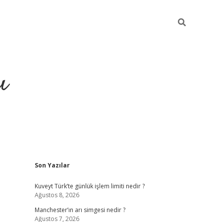
ı
Sidebar
Son Yazılar
ilbet giriş
ilbet güncel adre
Kuveyt Türk’te günlük işlem limiti nedir ?
Ağustos 8, 2026
Manchester’ın arı simgesi nedir ?
Ağustos 7, 2026