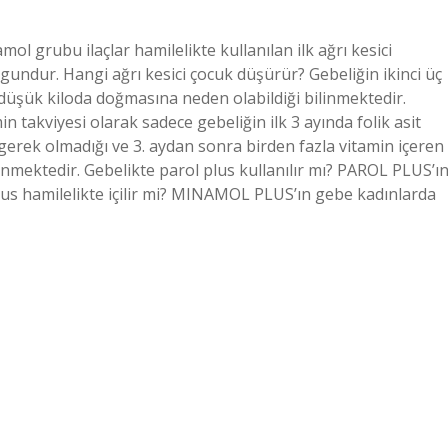
ol grubu ilaçlar hamilelikte kullanılan ilk ağrı kesici
gundur. Hangi ağrı kesici çocuk düşürür? Gebeliğin ikinci üç
düşük kiloda doğmasına neden olabildiği bilinmektedir.
min takviyesi olarak sadece gebeliğin ilk 3 ayında folik asit
rek olmadığı ve 3. aydan sonra birden fazla vitamin içeren
ilinmektedir. Gebelikte parol plus kullanılır mı? PAROL PLUS’ı
us hamilelikte içilir mi? MINAMOL PLUS’ın gebe kadınlarda