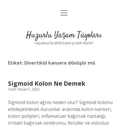
menüyü
Anasayfa
aç
Gizlilik Politikası
Huzurlu Yaşam Tüyoları
Yasal Uyarı
Hayatına ferahlık katan pratik fikirler!
Hakkımızda
Etiket:
Divertikül kansere dönüşür mü
Sigmoid Kolon Ne Demek
Tarih: Nisan 5, 2025
Sigmoid kolon ağrısı neden olur? Sigmoid kolonu
etkileyebilecek durumlar arasında kolon kanseri,
kolon polipleri, inflamatuar bağırsak hastalığı,
irritabl bağırsak sendromu, fistüller ve volvulus