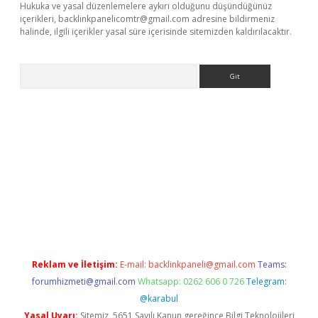
Hukuka ve yasal düzenlemelere aykırı olduğunu düşündüğünüz
içerikleri,
backlinkpanelicomtr@gmail.com
adresine bildirmeniz
halinde, ilgili içerikler yasal süre içerisinde sitemizden kaldırılacaktır.
Arama
Reklam ve İletişim:
E-mail:
backlinkpaneli@gmail.com
Teams:
forumhizmeti@gmail.com
Whatsapp: 0262 606 0 726
Telegram:
@karabul
Yasal Uyarı:
Sitemiz, 5651 Sayılı Kanun gereğince Bilgi Teknolojileri