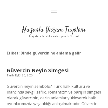
menüyü
Anasayfa
aç
Gizlilik Politikası
Huzurlu Yaşam Tüyoları
Yasal Uyarı
Hayatına ferahlık katan pratik fikirler!
Hakkımızda
Etiket:
Dinde güvercin ne anlama gelir
Güvercin Neyin Simgesi
Tarih: Eylül 30, 2024
Güvercin neyin sembolü? Türk halk kültürü ve
inancında sevgi, saflık, romantizm ve barışın simgesi
olarak güvercinin, derin anlamlar yükleyerek halk
oyunlarımızda yaşatıldığı anlaşılmaktadır. Güvercin