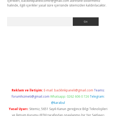
içerikleri,
backlinkpanelicomtr@gmail.com
adresine bildirmeniz
halinde, ilgili içerikler yasal süre içerisinde sitemizden kaldırılacaktır.
Arama
ncel adres
ilbet giriş adresi
www.betexper.xyz/
Reklam ve İletişim:
E-mail:
backlinkpaneli@gmail.com
Teams:
forumhizmeti@gmail.com
Whatsapp: 0262 606 0 726
Telegram:
@karabul
Yasal Uyarı:
Sitemiz, 5651 Sayılı Kanun gereğince Bilgi Teknolojileri
ve İletişim Kurumu (BTK) tarafından onaylanmış bir Yer Sağlayıcı