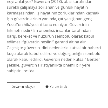
neyi anlatıyor? Güvercin (2018), abisi tarafından
sürekli çalışmaya zorlanan ve günlük hayatın
karmaşasından, iş hayatının zorluklarından kaçmak
için güvercinlerinin yanında, çatıya sığınan genç
Yusuf’un hikâyesini konu ediniyor. Güvercinin
hikmeti nedir? En önemlisi, insanlar tarafından
barış, bereket ve huzurun sembolü olarak kabul
edilmesi “güvercin neslini” garanti altına alır.
Geçmişte güvercin, dini nedenlerle kutsal bir haberci
kuşu olarak kabul edilirdi ve doğurganlığın sembolü
olarak kabul edilirdi. Güvercin neden kutsal? Benzer
şekilde, güvercin Hristiyanlıkta önemli bir yere
sahiptir. İncil’de…
Güvercin
Devamını okuyun
Yorum Bırak
Neyin
Simgesi