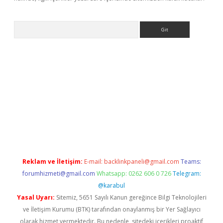
Arama
ncel adres
ilbet giriş adresi
www.betexper.xyz/
Reklam ve İletişim:
E-mail:
backlinkpaneli@gmail.com
Teams:
forumhizmeti@gmail.com
Whatsapp: 0262 606 0 726
Telegram:
@karabul
Yasal Uyarı:
Sitemiz, 5651 Sayılı Kanun gereğince Bilgi Teknolojileri
ve İletişim Kurumu (BTK) tarafından onaylanmış bir Yer Sağlayıcı
olarak hizmet vermektedir. Bu nedenle, sitedeki içerikleri proaktif