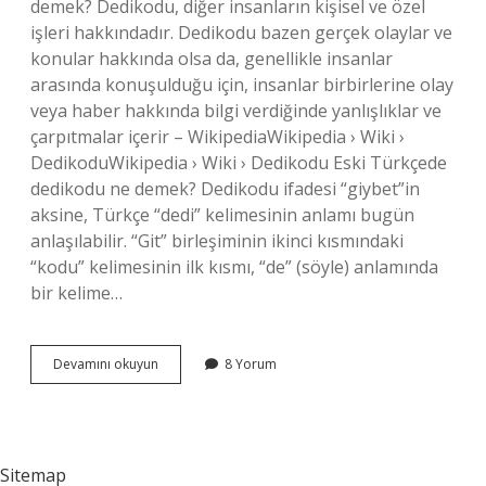
demek? Dedikodu, diğer insanların kişisel ve özel
işleri hakkındadır. Dedikodu bazen gerçek olaylar ve
konular hakkında olsa da, genellikle insanlar
arasında konuşulduğu için, insanlar birbirlerine olay
veya haber hakkında bilgi verdiğinde yanlışlıklar ve
çarpıtmalar içerir – WikipediaWikipedia › Wiki ›
DedikoduWikipedia › Wiki › Dedikodu Eski Türkçede
dedikodu ne demek? Dedikodu ifadesi “giybet”in
aksine, Türkçe “dedi” kelimesinin anlamı bugün
anlaşılabilir. “Git” birleşiminin ikinci kısmındaki
“kodu” kelimesinin ilk kısmı, “de” (söyle) anlamında
bir kelime…
Dedikodu
Devamını okuyun
8 Yorum
Eş
Anlamlısı
Nedir
Sitemap