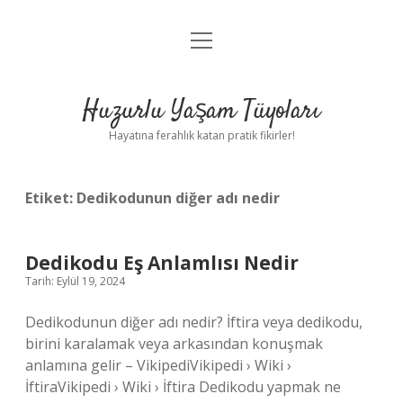
menüyü
Anasayfa
aç
Gizlilik Politikası
Huzurlu Yaşam Tüyoları
Yasal Uyarı
Hayatına ferahlık katan pratik fikirler!
Hakkımızda
Etiket:
Dedikodunun diğer adı nedir
Dedikodu Eş Anlamlısı Nedir
Tarih: Eylül 19, 2024
Dedikodunun diğer adı nedir? İftira veya dedikodu,
birini karalamak veya arkasından konuşmak
anlamına gelir – VikipediVikipedi › Wiki ›
İftiraVikipedi › Wiki › İftira Dedikodu yapmak ne