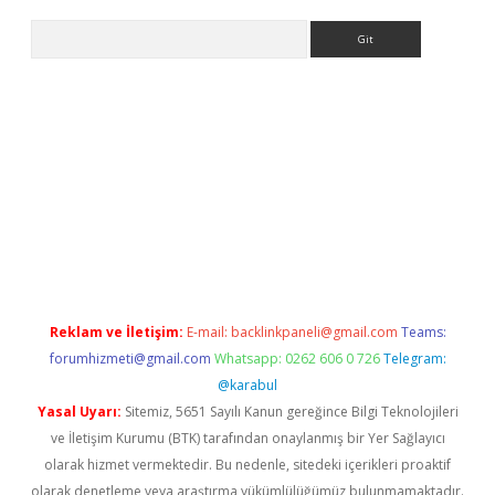
Arama
ncel adres
ilbet giriş adresi
www.betexper.xyz/
Reklam ve İletişim:
E-mail:
backlinkpaneli@gmail.com
Teams:
forumhizmeti@gmail.com
Whatsapp: 0262 606 0 726
Telegram:
@karabul
Yasal Uyarı:
Sitemiz, 5651 Sayılı Kanun gereğince Bilgi Teknolojileri
ve İletişim Kurumu (BTK) tarafından onaylanmış bir Yer Sağlayıcı
olarak hizmet vermektedir. Bu nedenle, sitedeki içerikleri proaktif
olarak denetleme veya araştırma yükümlülüğümüz bulunmamaktadır.