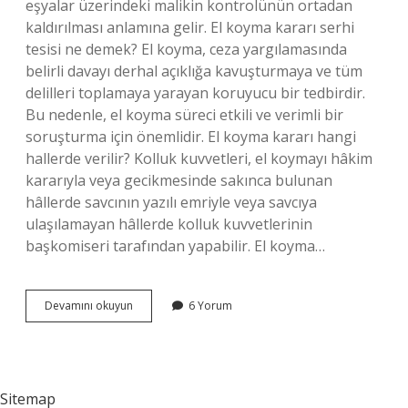
eşyalar üzerindeki malikin kontrolünün ortadan
kaldırılması anlamına gelir. El koyma kararı serhi
tesisi ne demek? El koyma, ceza yargılamasında
belirli davayı derhal açıklığa kavuşturmaya ve tüm
delilleri toplamaya yarayan koruyucu bir tedbirdir.
Bu nedenle, el koyma süreci etkili ve verimli bir
soruşturma için önemlidir. El koyma kararı hangi
hallerde verilir? Kolluk kuvvetleri, el koymayı hâkim
kararıyla veya gecikmesinde sakınca bulunan
hâllerde savcının yazılı emriyle veya savcıya
ulaşılamayan hâllerde kolluk kuvvetlerinin
başkomiseri tarafından yapabilir. El koyma…
Cmk
Devamını okuyun
6 Yorum
128
Maddesi
Nedir
Sitemap