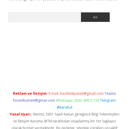
Arama
ncel adres
ilbet giriş adresi
www.betexper.xyz/
Reklam ve İletişim:
E-mail:
backlinkpaneli@gmail.com
Teams:
forumhizmeti@gmail.com
Whatsapp: 0262 606 0 726
Telegram:
@karabul
Yasal Uyarı:
Sitemiz, 5651 Sayılı Kanun gereğince Bilgi Teknolojileri
ve İletişim Kurumu (BTK) tarafından onaylanmış bir Yer Sağlayıcı
olarak hizmet vermektedir. Bu nedenle, sitedeki içerikleri proaktif