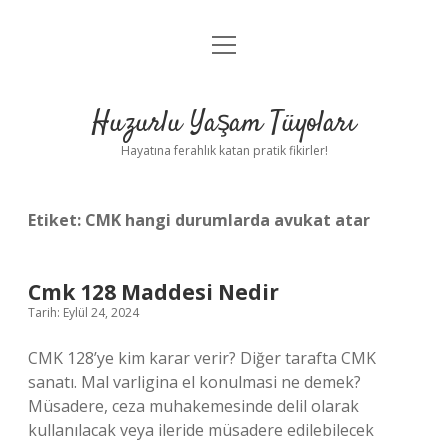
menüyü
Anasayfa
aç
Gizlilik Politikası
Huzurlu Yaşam Tüyoları
Yasal Uyarı
Hayatına ferahlık katan pratik fikirler!
Hakkımızda
Etiket:
CMK hangi durumlarda avukat atar
Cmk 128 Maddesi Nedir
Tarih: Eylül 24, 2024
CMK 128’ye kim karar verir? Diğer tarafta CMK
sanatı. Mal varligina el konulmasi ne demek?
Müsadere, ceza muhakemesinde delil olarak
kullanılacak veya ileride müsadere edilebilecek